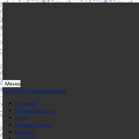
Меню
Перейти к содержимому
Главная
Видео рецепты
Супы
Второе блюдо
Салаты
Десерты