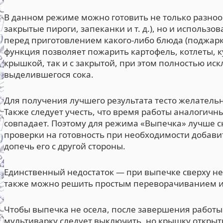
В данном режиме можно готовить не только разноо
закрытые пироги, запеканки и т. д.), но и использ
перед приготовлением какого-либо блюда (поджарка
функция позволяет пожарить картофель, котлеты, к
крышкой, так и с закрытой, при этом полностью ис
выделившегося сока.
Для получения лучшего результата тесто желатель
Также следует учесть, что время работы аналогич
совпадает. Поэтому для режима «Выпечка» лучше с
проверки на готовность при необходимости добави
допечь его с другой стороны.
Единственный недостаток — при выпечке сверху не
также можно решить простым переворачиванием и
Чтобы выпечка не осела, после завершения работ
мультиварку следует выключить, но крышку открыть