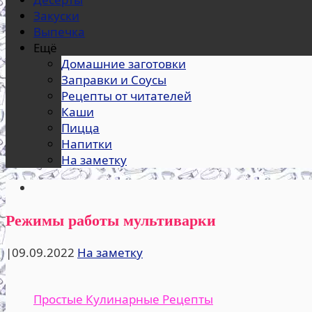
Закуски
Выпечка
Ещё
Домашние заготовки
Заправки и Соусы
Рецепты от читателей
Каши
Пицца
Напитки
На заметку
Режимы работы мультиварки
|
09.09.2022
На заметку
Простые Кулинарные Рецепты