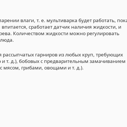
рении влаги, т. е. мультиварка будет работать, пок
я впитается, сработает датчик наличия жидкости, и
рева. Количеством жидкости можно регулировать
блюда.
я рассыпчатых гарниров из любых круп, требующих
о и т. д.), бобовых с предварительным замачиванием
 мясом, грибами, овощами и т. д.).