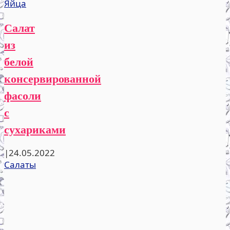
Яйца
Салат
из
белой
консервированной
фасоли
с
сухариками
|
24.05.2022
Салаты