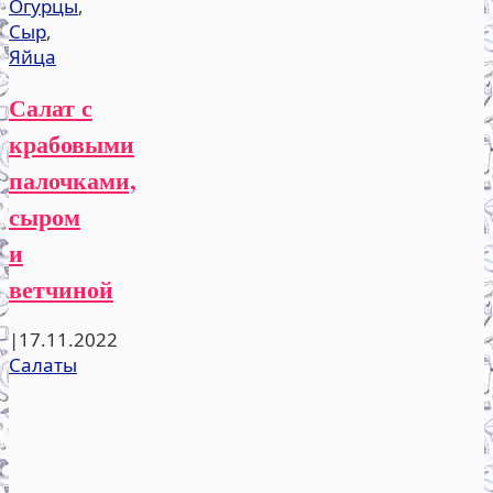
Огурцы
,
Сыр
,
Яйца
Салат с
крабовыми
палочками,
сыром
и
ветчиной
|
17.11.2022
Салаты