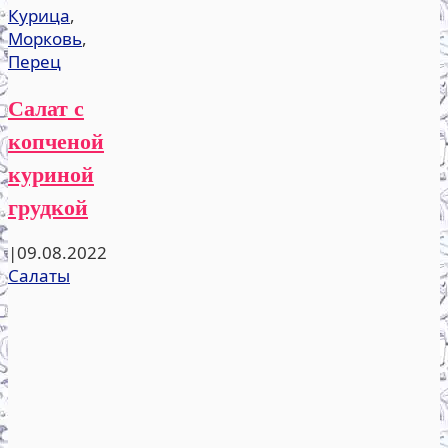
Курица
,
Морковь
,
Перец
Салат с
копченой
куриной
грудкой
|
09.08.2022
Салаты