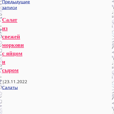
Предыдущие
записи
Салат
из
свежей
моркови
с яйцом
и
сыром
|
23.11.2022
Салаты