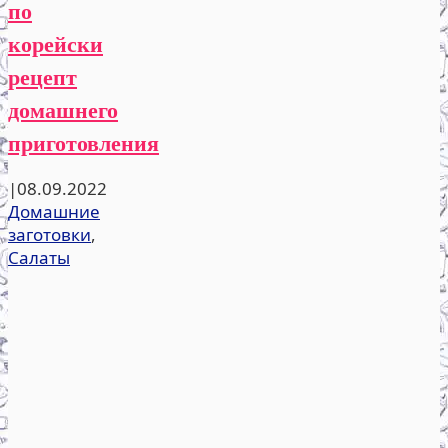
по
корейски
рецепт
домашнего
приготовления
|
08.09.2022
Домашние
заготовки
,
Салаты