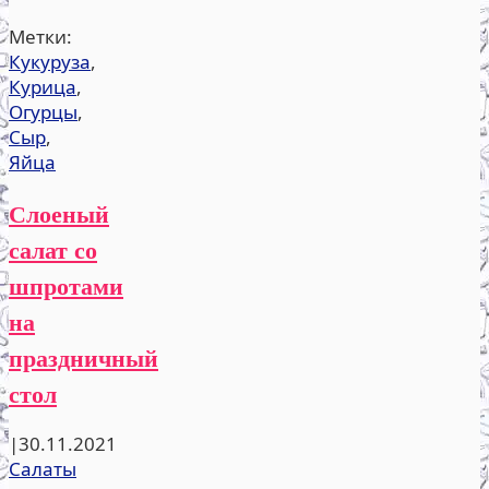
Метки:
Кукуруза
,
Курица
,
Огурцы
,
Сыр
,
Яйца
Слоеный
салат со
шпротами
на
праздничный
стол
|
30.11.2021
Салаты