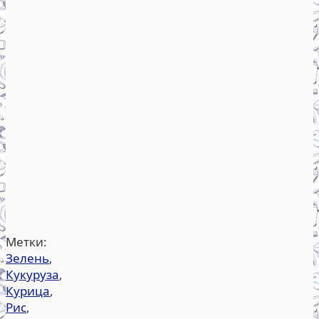
Метки:
Зелень
,
Кукуруза
,
Курица
,
Рис
,