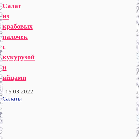
Салат
из
крабовых
палочек
с
кукурузой
и
яйцами
|
16.03.2022
Салаты