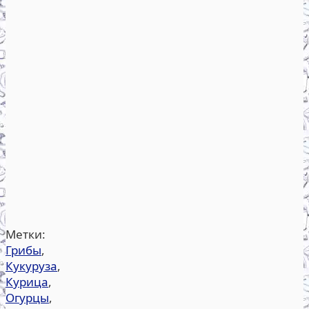
Метки:
Грибы
,
Кукуруза
,
Курица
,
Огурцы
,