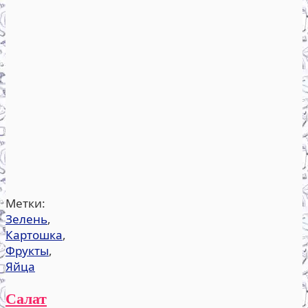
Метки:
Зелень
,
Картошка
,
Фрукты
,
Яйца
Салат