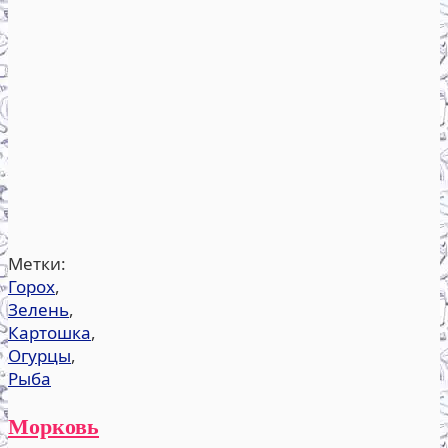
Метки:
Горох
,
Зелень
,
Картошка
,
Огурцы
,
Рыба
Морковь