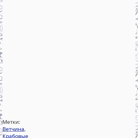
Метки:
Ветчина
,
Крабовые