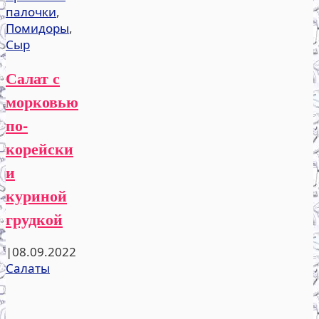
палочки
,
Помидоры
,
Сыр
Салат с
морковью
по-
корейски
и
куриной
грудкой
|
08.09.2022
Салаты