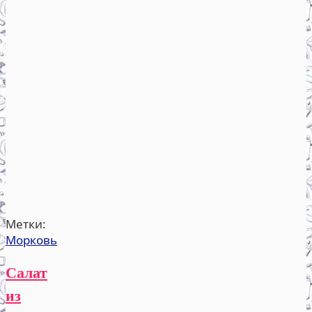
Метки:
Морковь
Салат
из