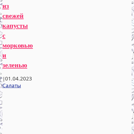
из
свежей
капусты
с
морковью
и
зеленью
|
01.04.2023
Салаты