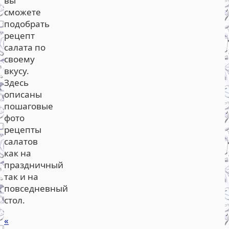
вы
сможете
подобрать
рецепт
салата по
своему
вкусу.
Здесь
описаны
пошаговые
фото
рецепты
салатов
как на
праздничный
так и на
повседневный
стол.
«