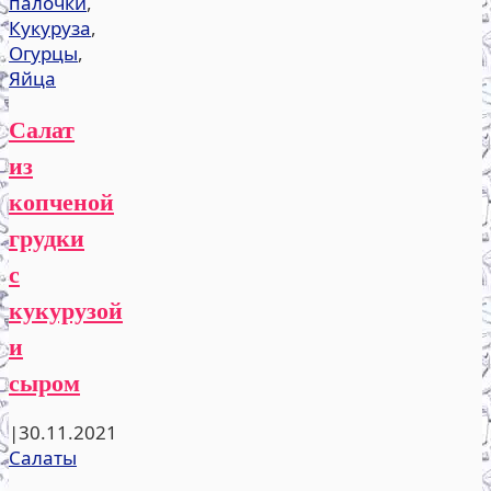
палочки
,
Кукуруза
,
Огурцы
,
Яйца
Салат
из
копченой
грудки
с
кукурузой
и
сыром
|
30.11.2021
Салаты