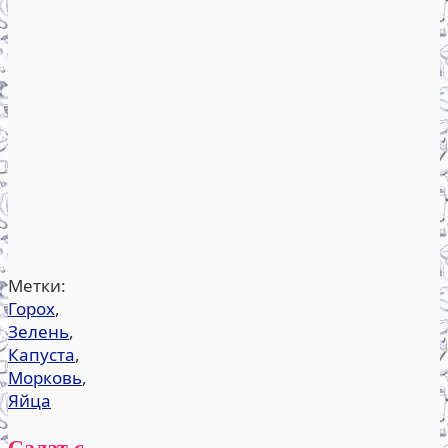
Метки:
Горох
,
Зелень
,
Капуста
,
Морковь
,
Яйца
Салат с