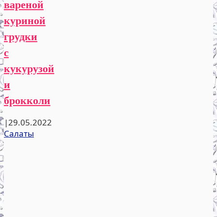
вареной
куриной
грудки
с
кукурузой
и
брокколи
|
29.05.2022
Салаты