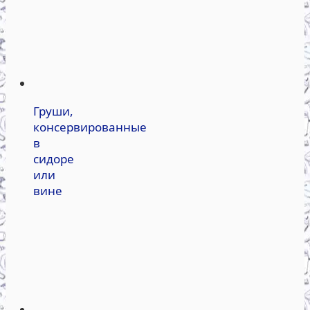
Груши,
консервированные
в
сидоре
или
вине