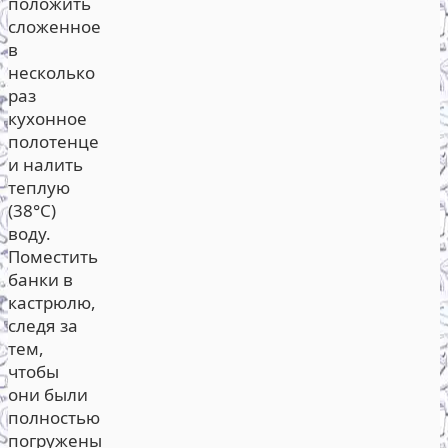
положить
сложенное
в
несколько
раз
кухонное
полотенце
и налить
теплую
(38°С)
воду.
Поместить
банки в
кастрюлю,
следя за
тем,
чтобы
они были
полностью
погружены