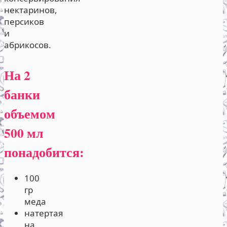
нектаринов,
персиков
и
абрикосов.
На 2
банки
объемом
500 мл
понадобится:
100
гр
меда
натертая
на