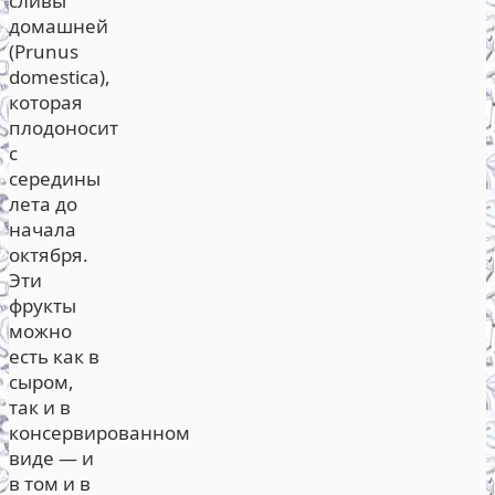
сливы
домашней
(Prunus
domestica),
которая
плодоносит
с
середины
лета до
начала
октября.
Эти
фрукты
можно
есть как в
сыром,
так и в
консервированном
виде — и
в том и в