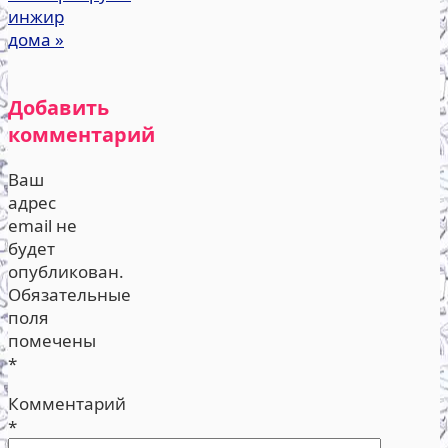
инжир
дома
»
Добавить
комментарий
Ваш
адрес
email не
будет
опубликован.
Обязательные
поля
помечены
*
Комментарий
*