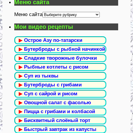
Меню сайта
Меню сайта
Мои видео рецепты
▶
Острое Азу по-татарски
▶
Бутерброды с рыбной начинкой
▶
Сладкие творожные булочки
▶
Рыбные котлеты с рисом
▶
Суп из тыквы
▶
Бутерброды с грибами
▶
Суп с сайрой и рисом
▶
Овощной салат с фасолью
▶
Пицца с грибами и колбасой
▶
Бисквитный слоёный торт
▶
Быстрый завтрак из капусты