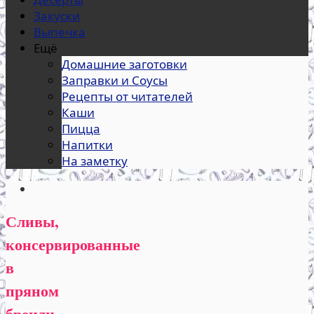
Закуски
Выпечка
Ещё
Домашние заготовки
Заправки и Соусы
Рецепты от читателей
Каши
Пицца
Напитки
На заметку
Сливы,
консервированные
в
пряном
бренди