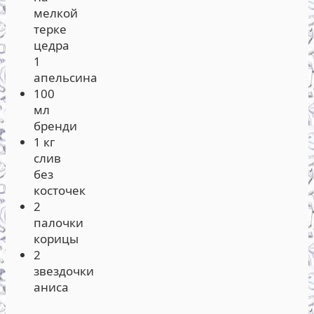
мелкой
терке
цедра
1
апельсина
100
мл
бренди
1 кг
слив
без
косточек
2
палочки
корицы
2
звездочки
аниса