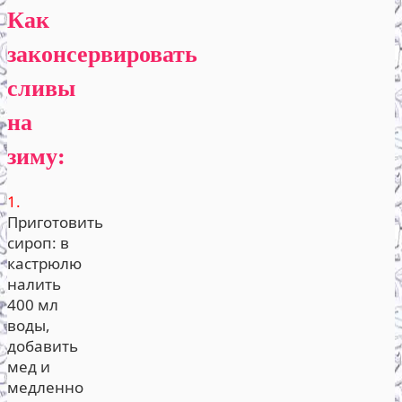
Как
законсервировать
сливы
на
зиму:
1.
Приготовить
сироп: в
кастрюлю
налить
400 мл
воды,
добавить
мед и
медленно