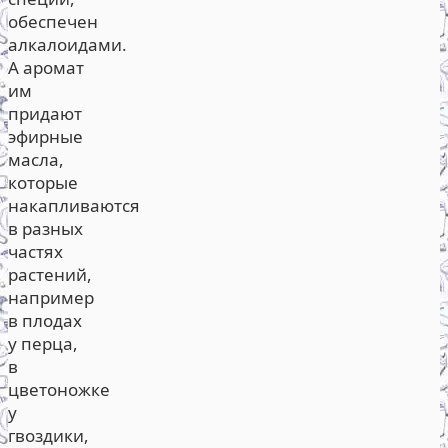
обеспечен
алкалоидами.
А аромат
им
придают
эфирные
масла,
которые
накапливаются
в разных
частях
растений,
например
в плодах
у перца,
в
цветоножке
у
гвоздики,