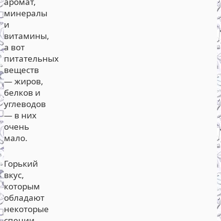
аромат,
минералы
и
витамины,
а вот
питательных
веществ
— жиров,
белков и
углеводов
— в них
очень
мало.
Горький
вкус,
которым
обладают
некоторые
специи,