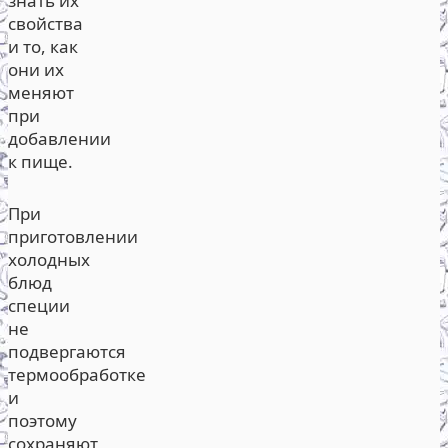
знать их
свойства
и то, как
они их
меняют
при
добавлении
к пище.
При
приготовлении
холодных
блюд
специи
не
подвергаются
термообработке
и
поэтому
сохраняют