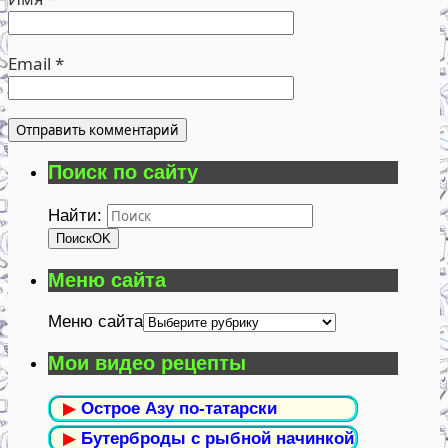
Email
*
Поиск по сайту
Найти:
Поиск
OK
Меню сайта
Меню сайта
Мои видео рецепты
▶
Острое Азу по-татарски
▶
Бутерброды с рыбной начинкой