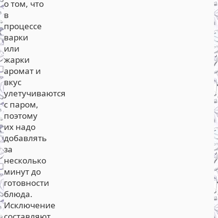
о том, что
в
процессе
варки
или
жарки
аромат и
вкус
улетучиваются
с паром,
поэтому
их надо
добавлять
за
несколько
минут до
готовности
блюда.
Исключение
составляют