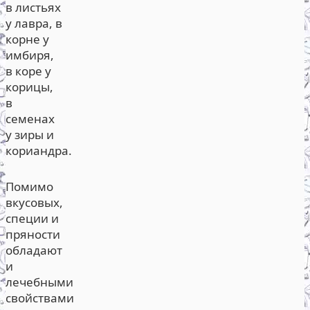
в листьях
у лавра, в
корне у
имбиря,
в коре у
корицы,
в
семенах
у зиры и
кориандра.
Помимо
вкусовых,
специи и
пряности
обладают
и
лечебными
свойствами