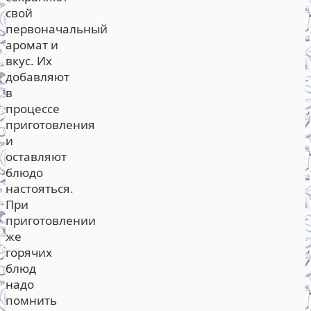
свой
первоначальный
аромат и
вкус. Их
добавляют
в
процессе
приготовления
и
оставляют
блюдо
настояться.
При
приготовлении
же
горячих
блюд
надо
помнить