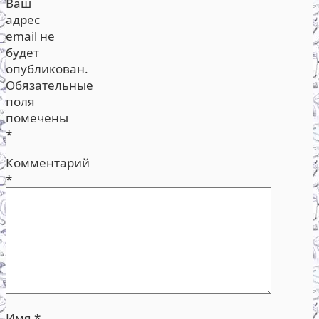
Ваш
адрес
email не
будет
опубликован.
Обязательные
поля
помечены
*
Комментарий
*
Имя
*