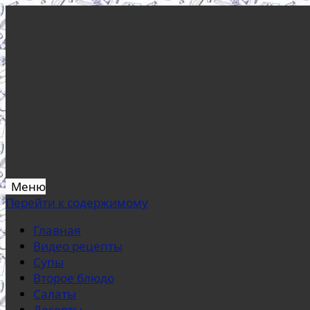
Меню
Перейти к содержимому
Главная
Видео рецепты
Супы
Второе блюдо
Салаты
Десерты