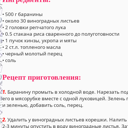
• 500 г баранины
• около 30 виноградных листьев
• 2 головки репчатого лука
• 0.5 стакана риса сваренного до полуготовности
• 1 пучок кинзы, укропа и мяты
• 2 ст.л. топленого масла
• черный молотый перец
• соль
Рецепт приготовления:
1.
Баранину промыть в холодной воде. Нарезать по
его в мясорубке вместе с одной луковицей. Зелен
и зеленью, добавить соль, перец.
2.
Удалить у виноградных листьев корешки. Налить 
2-3 минуты опустить в воду виноградные листья. За