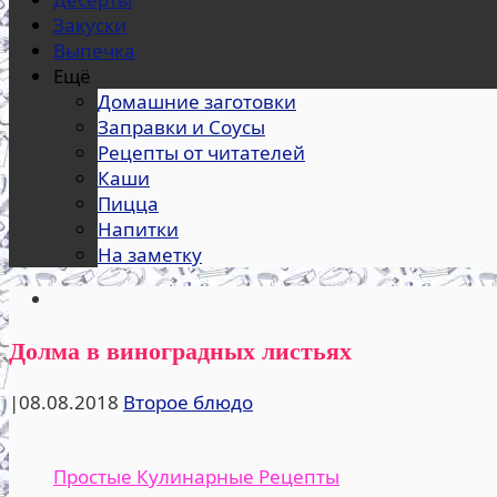
Закуски
Выпечка
Ещё
Домашние заготовки
Заправки и Соусы
Рецепты от читателей
Каши
Пицца
Напитки
На заметку
Долма в виноградных листьях
|
08.08.2018
Второе блюдо
Простые Кулинарные Рецепты