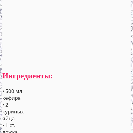
Ингредиенты:
• 500 мл
кефира
• 2
куриных
яйца
• 1 ст.
ложка