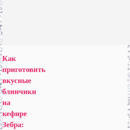
Как
приготовить
вкусные
блинчики
на
кефире
Зебра: