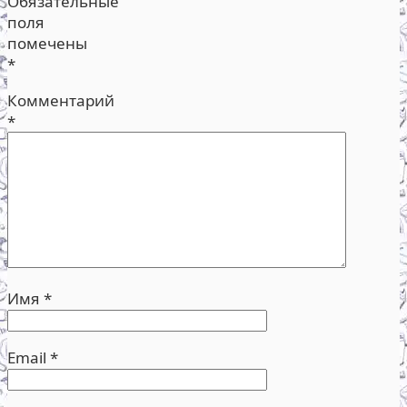
Обязательные
поля
помечены
*
Комментарий
*
Имя
*
Email
*