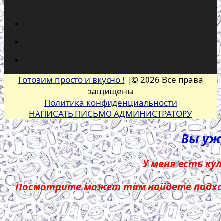
Готовим просто и вкусно !
|© 2026 Все права
защищены
Политика конфиденциальности
НАПИСАТЬ ПИСЬМО АДМИНИСТРАТОРУ
Вы уже
У меня есть ку
Посмотрите может там найдете подход