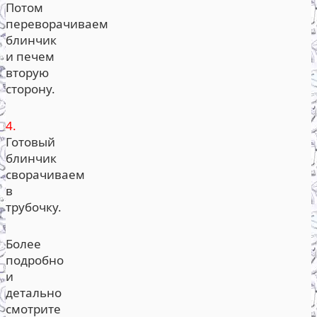
Потом
переворачиваем
блинчик
и печем
вторую
сторону.
4.
Готовый
блинчик
сворачиваем
в
трубочку.
Более
подробно
и
детально
смотрите