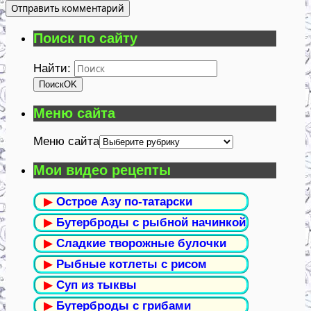
Поиск по сайту
Найти:
Поиск
OK
Меню сайта
Меню сайта
Мои видео рецепты
▶
Острое Азу по-татарски
▶
Бутерброды с рыбной начинкой
▶
Сладкие творожные булочки
▶
Рыбные котлеты с рисом
▶
Суп из тыквы
▶
Бутерброды с грибами