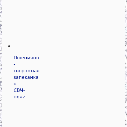
Пшенично
-
творожная
запеканка
в
СВЧ-
печи