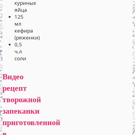
куриных
яйца
125
мл
кефира
(ряженки)
0,5
ч.л
соли
Видео
рецепт
творожной
запеканки
приготовленной
в