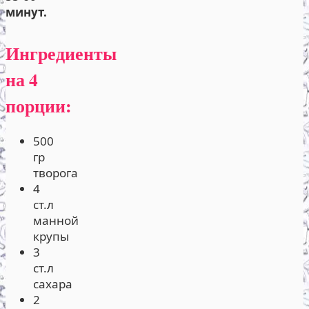
минут.
Ингредиенты
на 4
порции:
500
гр
творога
4
ст.л
манной
крупы
3
ст.л
сахара
2