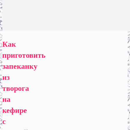
Как
приготовить
запеканку
из
творога
на
кефире
с