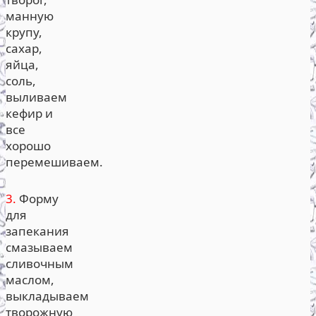
манную
крупу,
сахар,
яйца,
соль,
выливаем
кефир и
все
хорошо
перемешиваем.
3.
Форму
для
запекания
смазываем
сливочным
маслом,
выкладываем
творожную