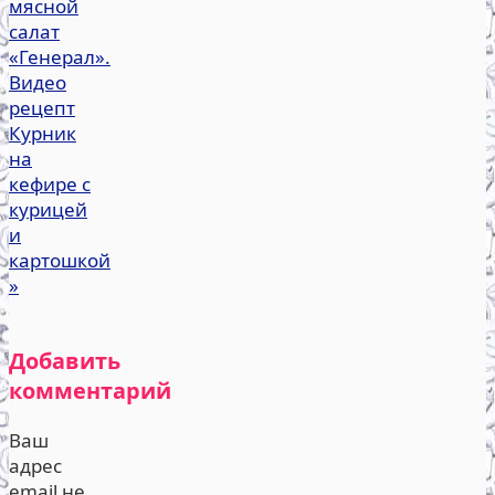
мясной
салат
«Генерал».
Видео
рецепт
Курник
на
кефире с
курицей
и
картошкой
»
Добавить
комментарий
Ваш
адрес
email не