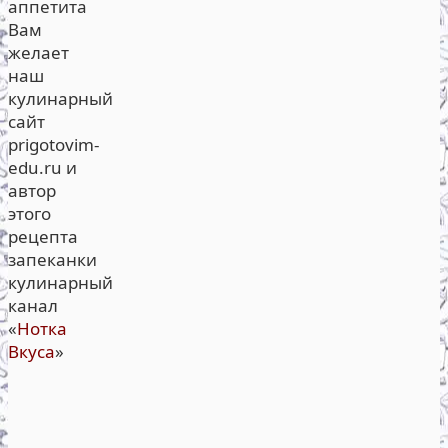
аппетита
Вам
желает
наш
кулинарный
сайт
prigotovim-
edu.ru и
автор
этого
рецепта
запеканки
кулинарный
канал
«
Нотка
Вкуса
»