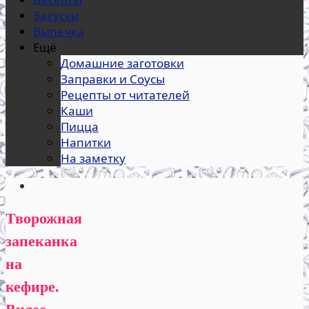
Закуски
Выпечка
Ещё
Домашние заготовки
Заправки и Соусы
Рецепты от читателей
Каши
Пицца
Напитки
На заметку
Творожная
запеканка
на
кефире.
Видео