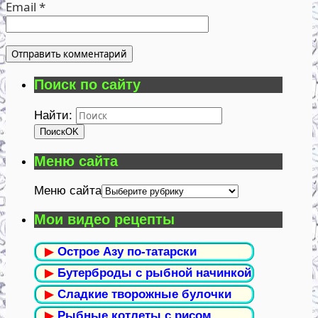
Email
*
Поиск по сайту
Найти:
Поиск
OK
Меню сайта
Меню сайта
Мои видео рецепты
▶
Острое Азу по-татарски
▶
Бутерброды с рыбной начинкой
▶
Сладкие творожные булочки
▶
Рыбные котлеты с рисом