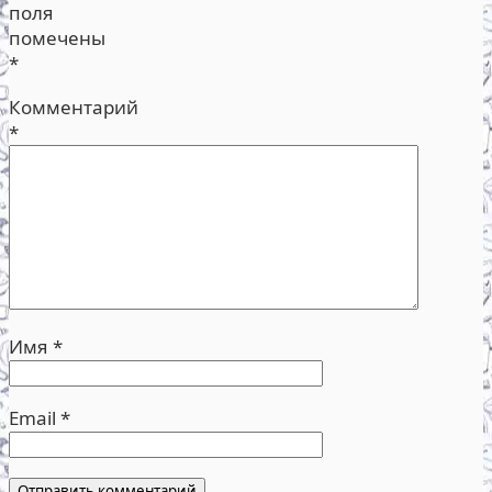
поля
помечены
*
Комментарий
*
Имя
*
Email
*