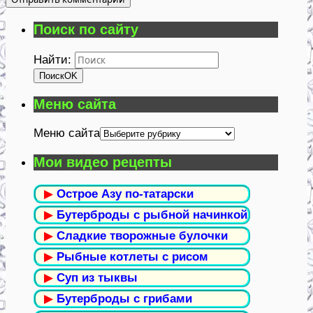
Поиск по сайту
Найти:
Поиск
OK
Меню сайта
Меню сайта
Мои видео рецепты
▶
Острое Азу по-татарски
▶
Бутерброды с рыбной начинкой
▶
Сладкие творожные булочки
▶
Рыбные котлеты с рисом
▶
Суп из тыквы
▶
Бутерброды с грибами