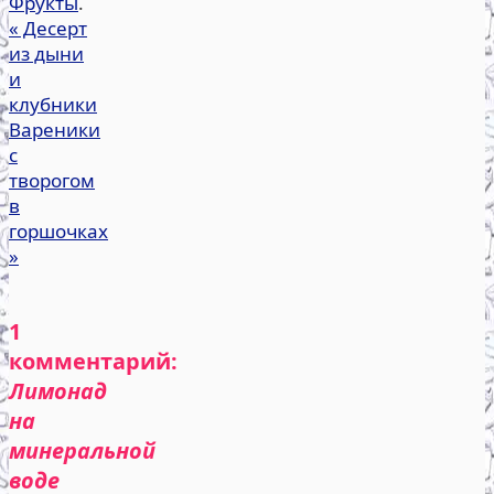
Фрукты
.
«
Десерт
из дыни
и
клубники
Вареники
с
творогом
в
горшочках
»
1
комментарий:
Лимонад
на
минеральной
воде