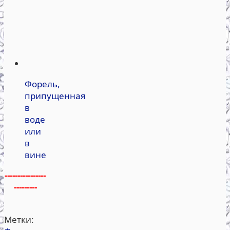
Форель,
припущенная
в
воде
или
в
вине
----------------
---------
Метки: