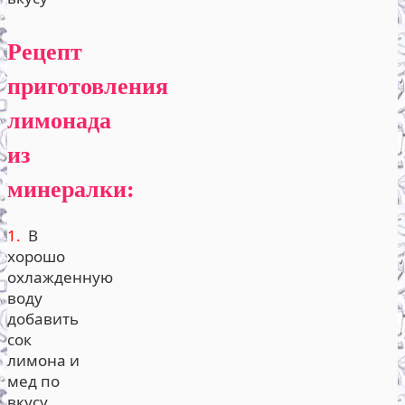
Рецепт
приготовления
лимонада
из
минералки:
1.
В
хорошо
охлажденную
воду
добавить
сок
лимона и
мед по
вкусу.