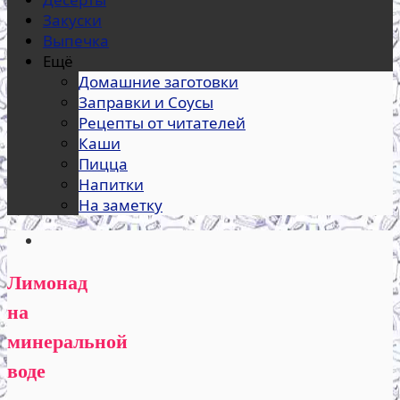
Закуски
Выпечка
Ещё
Домашние заготовки
Заправки и Соусы
Рецепты от читателей
Каши
Пицца
Напитки
На заметку
Лимонад
на
минеральной
воде