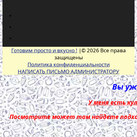
Готовим просто и вкусно !
|© 2026 Все права
защищены
Политика конфиденциальности
НАПИСАТЬ ПИСЬМО АДМИНИСТРАТОРУ
Вы уже
У меня есть ку
Посмотрите может там найдете подход