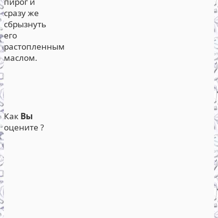
пирог и
сразу же
сбрызнуть
его
растопленным
маслом.
Как
Вы
оцените ?