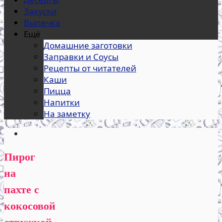
Закуски
Выпечка
Ещё
Домашние заготовки
Заправки и Соусы
Рецепты от читателей
Каши
Пицца
Напитки
На заметку
Пирог
на
пахте с
кокосовой
стружкой