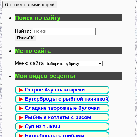
Поиск по сайту
Найти:
Поиск
OK
Меню сайта
Меню сайта
Мои видео рецепты
▶
Острое Азу по-татарски
▶
Бутерброды с рыбной начинкой
▶
Сладкие творожные булочки
▶
Рыбные котлеты с рисом
▶
Суп из тыквы
▶
Бутерброды с грибами