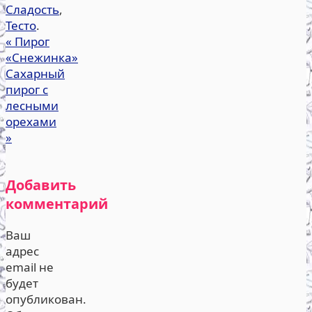
Сладость
,
Тесто
.
«
Пирог
«Снежинка»
Сахарный
пирог с
лесными
орехами
»
Добавить
комментарий
Ваш
адрес
email не
будет
опубликован.