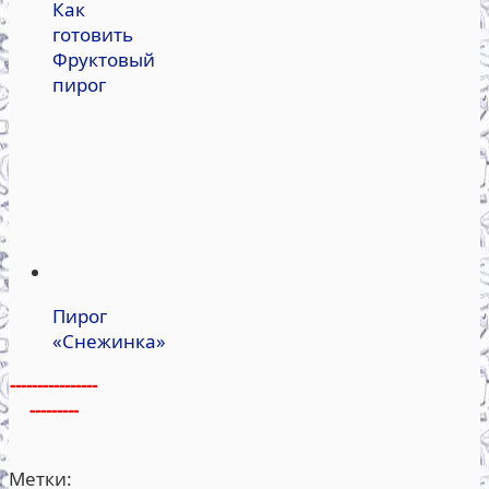
Как
готовить
Фруктовый
пирог
Пирог
«Снежинка»
----------------
---------
Метки: