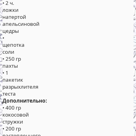
• 2 ч.
ложки
натертой
апельсиновой
цедры
•
щепотка
соли
• 250 гр
пахты
• 1
пакетик
разрыхлителя
теста
Дополнительно:
• 400 гр
кокосовой
стружки
• 200 гр
растопленного