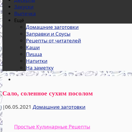
Закуски
Выпечка
Ещё
Домашние заготовки
Заправки и Соусы
Рецепты от читателей
Каши
Пицца
Напитки
На заметку
Сало, соленное сухим посолом
|
06.05.2021
Домашние заготовки
Простые Кулинарные Рецепты