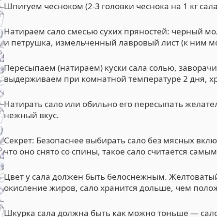
Шпигуем чесноком (2-3 головки чеснока на 1 кг сала
Натираем сало смесью сухих пряностей: черный м
и петрушка, измельченный лавровый лист (к ним мо
Пересыпаем (натираем) куски сала солью, заворачи
выдерживаем при комнатной температуре 2 дня, хр
Натирать сало или обильно его пересыпать желате
нежный вкус.
Секрет: Безопаснее выбирать сало без мясных вклю
что оно снято со спины, такое сало считается самы
Цвет у сала должен быть белоснежным. Желтоватый
окисление жиров, сало хранится дольше, чем поло
Шкурка сала должна быть как можно тоньше — сало 