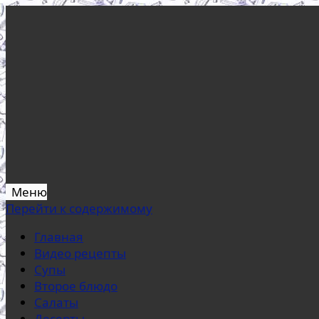
Меню
Перейти к содержимому
Главная
Видео рецепты
Супы
Второе блюдо
Салаты
Десерты