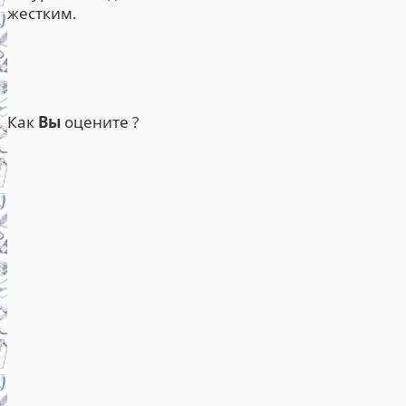
жестким.
Как
Вы
оцените ?