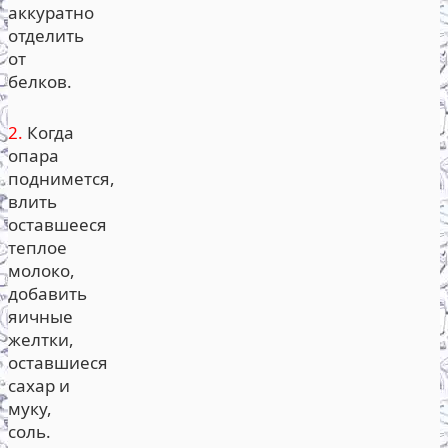
аккуратно
отделить
от
белков.
2.
Когда
опара
поднимется,
влить
оставшееся
теплое
молоко,
добавить
яичные
желтки,
оставшиеся
сахар и
муку,
соль.