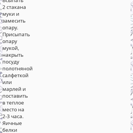
Всыпать
2 стакана
муки и
замесить
опару.
Присыпать
опару
мукой,
накрыть
посуду
полотняной
салфеткой
или
марлей и
поставить
в теплое
место на
2-3 часа.
Яичные
белки