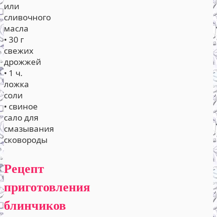
или
сливочного
масла
• 30 г
свежих
дрожжей
• 1 ч.
ложка
соли
• свиное
сало для
смазывания
сковороды
Рецепт
приготовления
блинчиков