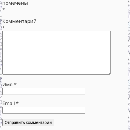
помечены
*
Комментарий
*
Имя
*
Email
*