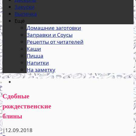
Закуски
Выпечка
Ещё
Домашние заготовки
Заправки и Соусы
Рецепты от читателей
Каши
Пицца
Напитки
На заметку
Сдобные
рождественские
блины
|
12.09.2018