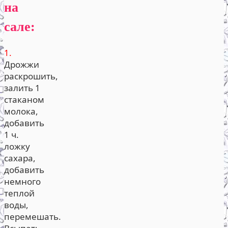
на
сале:
1.
Дрожжи
раскрошить,
залить 1
стаканом
молока,
добавить
1 ч.
ложку
сахара,
добавить
немного
теплой
воды,
перемешать.