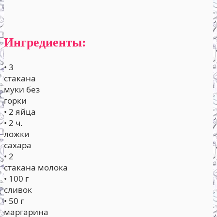
Ингредиенты:
• 3
стакана
муки без
горки
• 2 яйца
• 2 ч.
ложки
сахара
• 2
стакана молока
• 100 г
сливок
• 50 г
маргарина