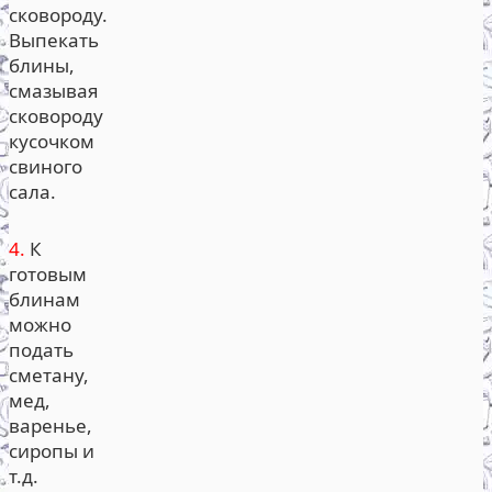
сковороду.
Выпекать
блины,
смазывая
сковороду
кусочком
свиного
сала.
4.
К
готовым
блинам
можно
подать
сметану,
мед,
варенье,
сиропы и
т.д.