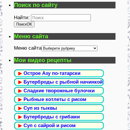
Поиск по сайту
Найти:
Поиск
OK
Меню сайта
Меню сайта
Мои видео рецепты
▶
Острое Азу по-татарски
▶
Бутерброды с рыбной начинкой
▶
Сладкие творожные булочки
▶
Рыбные котлеты с рисом
▶
Суп из тыквы
▶
Бутерброды с грибами
▶
Суп с сайрой и рисом