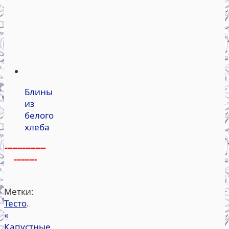
Блины
из
белого
хлеба
----------------
---------
Метки:
Тесто
.
«
Капустные