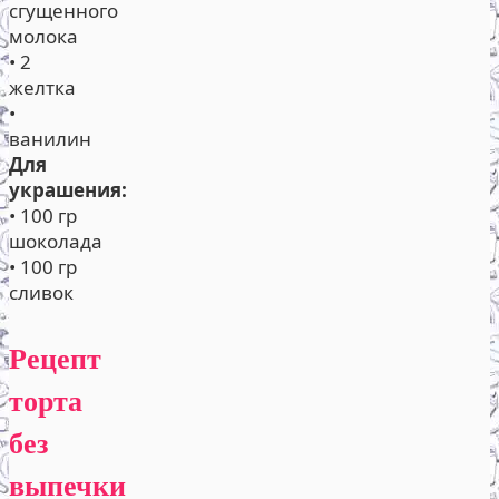
сгущенного
молока
• 2
желтка
•
ванилин
Для
украшения:
• 100 гр
шоколада
• 100 гр
сливок
Рецепт
торта
без
выпечки