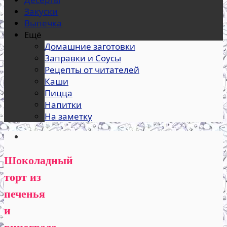
Закуски
Выпечка
Ещё
Домашние заготовки
Заправки и Соусы
Рецепты от читателей
Каши
Пицца
Напитки
На заметку
Шоколадный
торт из
печенья
и
винограда