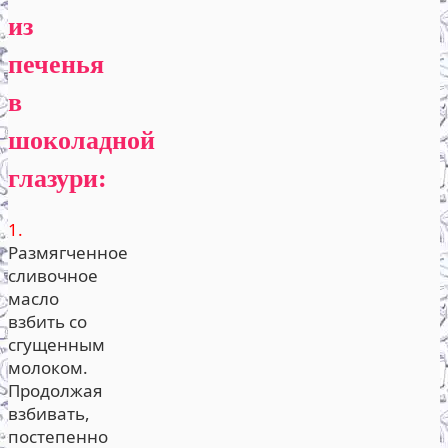
из
печенья
в
шоколадной
глазури:
1.
Размягченное
сливочное
масло
взбить со
сгущенным
молоком.
Продолжая
взбивать,
постепенно