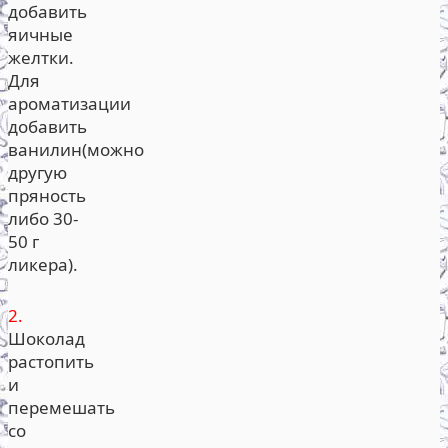
добавить
яичные
желтки.
Для
ароматизации
добавить
ванилин(можно
другую
пряность
либо 30-
50 г
ликера).
2.
Шоколад
растопить
и
перемешать
со