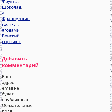
Фрукты
,
Шоколад
.
«
Французские
гренки с
ягодами
Венский
сырник
»
Добавить
комментарий
Ваш
адрес
email не
будет
опубликован.
Обязательные
поля