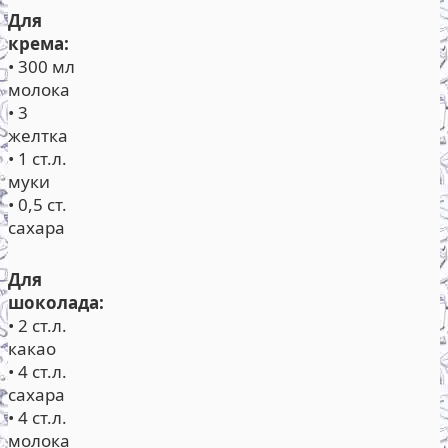
Для
крема:
• 300 мл
молока
• 3
желтка
• 1 ст.л.
муки
• 0,5 ст.
сахара
Для
шоколада:
• 2 ст.л.
какао
• 4 ст.л.
сахара
• 4 ст.л.
молока