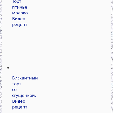
Торт
птичье
молоко.
Видео
рецепт
Бисквитный
торт
со
сгущёнкой.
Видео
рецепт