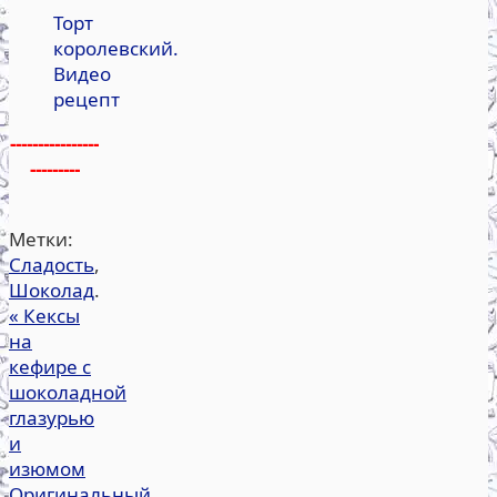
Торт
королевский.
Видео
рецепт
----------------
---------
Метки:
Сладость
,
Шоколад
.
«
Кексы
на
кефире с
шоколадной
глазурью
и
изюмом
Оригинальный