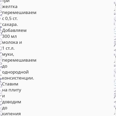
три
желтка
перемешиваем
с 0,5 ст.
сахара.
Добавляем
300 мл
молока и
1 ст.л.
муки,
перемешиваем
до
однородной
консистенции.
Ставим
на плиту
и
доводим
до
кипения