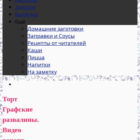
Закуски
Выпечка
Ещё
Домашние заготовки
Заправки и Соусы
Рецепты от читателей
Каши
Пицца
Напитки
На заметку
Торт
Графские
развалины.
Видео
рецепт