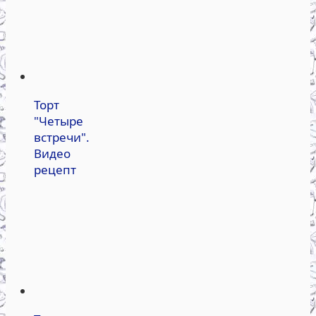
Торт
"Четыре
встречи".
Видео
рецепт