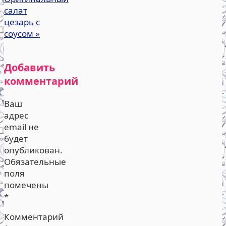
салат
цезарь с
соусом
»
Добавить
комментарий
Ваш
адрес
email не
будет
опубликован.
Обязательные
поля
помечены
*
Комментарий