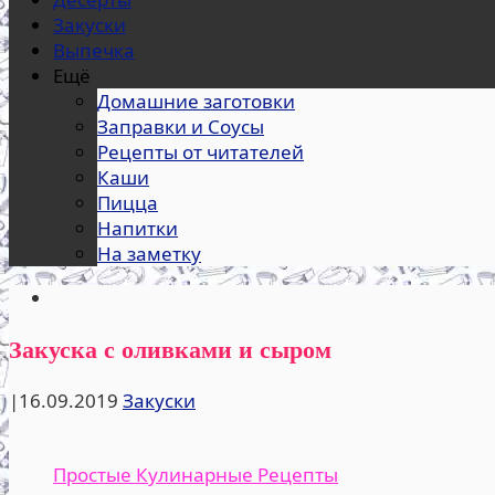
Закуски
Выпечка
Ещё
Домашние заготовки
Заправки и Соусы
Рецепты от читателей
Каши
Пицца
Напитки
На заметку
Закуска с оливками и сыром
|
16.09.2019
Закуски
Простые Кулинарные Рецепты