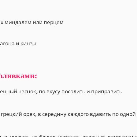
ых миндалем или перцем
рагона и кинзы
 оливками:
енный чеснок, по вкусу посолить и приправить
грецкий орех, в середину каждого вдавить по одной
 выложить на блюдо, украсить зеленью, оливками 