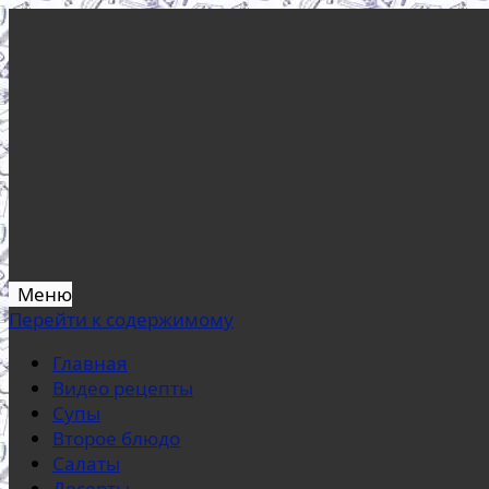
Меню
Перейти к содержимому
Главная
Видео рецепты
Супы
Второе блюдо
Салаты
Десерты