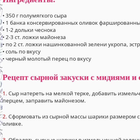
• 350 г полумягкого сыра
• 1 банка консервированных оливок фаршированн
• 1-2 дольки чеснока
• 2-3 ст. ложки майонеза
• по 2 ст. ложки нашинкованной зелени укропа, эст
• соль по вкусу
• черный молотый перец по вкусу
Рецепт сырной закуски с мидиями и
1.
Сыр натереть на мелкой терке, добавить измельч
перцем, заправить майонезом.
2.
Сформовать из сырной массы шарики размером с 
оливке.
3.
Обвалять сырные шарики в измельченной зелени,