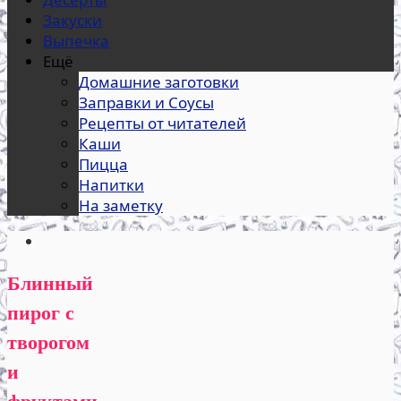
Закуски
Выпечка
Ещё
Домашние заготовки
Заправки и Соусы
Рецепты от читателей
Каши
Пицца
Напитки
На заметку
Блинный
пирог с
творогом
и
фруктами