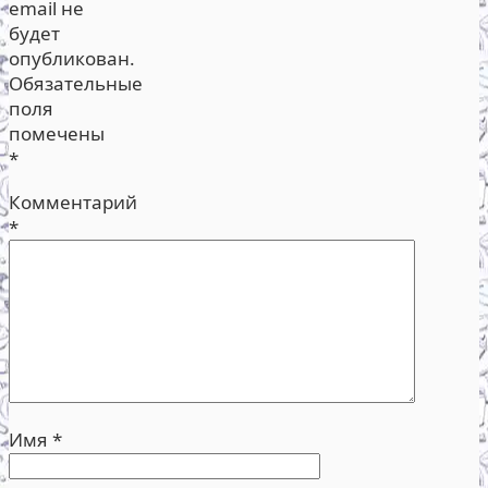
email не
будет
опубликован.
Обязательные
поля
помечены
*
Комментарий
*
Имя
*