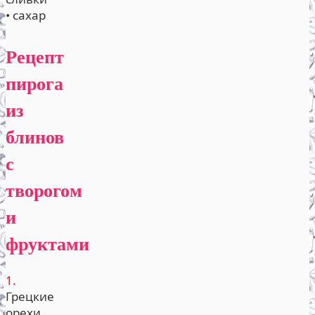
• сахар
Рецепт
пирога
из
блинов
с
творогом
и
фруктами
1.
Грецкие
орехи