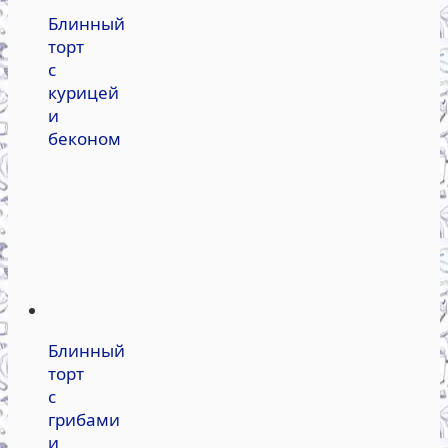
Блинный
торт
с
курицей
и
беконом
Блинный
торт
с
грибами
и