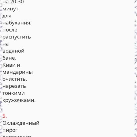
на 20-30
минут
для
набухания,
после
распустить
на
водяной
бане.
Киви и
мандарины
очистить,
нарезать
тонкими
кружочками.
5.
Охлажденный
пирог
опрокинуть