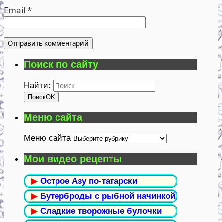
Email
*
Поиск по сайту
Найти:
Поиск
OK
Меню сайта
Меню сайта
Мои видео рецепты
▶
Острое Азу по-татарски
▶
Бутерброды с рыбной начинкой
▶
Сладкие творожные булочки