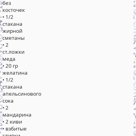
без
косточек
• 1/2
стакана
жирной
сметаны
• 2
ст.ложки
меда
• 20 гр
желатина
• 1/2
стакана
апельсинового
сока
• 2
мандарина
• 2 киви
• взбитые
сливки