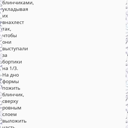
блинчиками,
укладывая
их
внахлест
так,
чтобы
они
выступали
за
бортики
на 1/3.
На дно
формы
пожить
блинчик,
сверху
ровным
слоем
выложить
часть