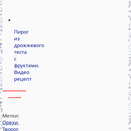
Пирог
из
дрожжевого
теста
с
фруктами.
Видео
рецепт
----------------
---------
Метки:
Орехи
,
Творог
,