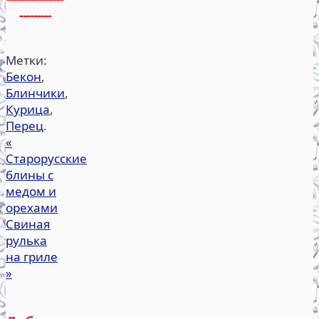
---------
Метки:
Бекон
,
Блинчики
,
Курица
,
Перец
.
«
Старорусские
блины с
медом и
орехами
Свиная
рулька
на гриле
»