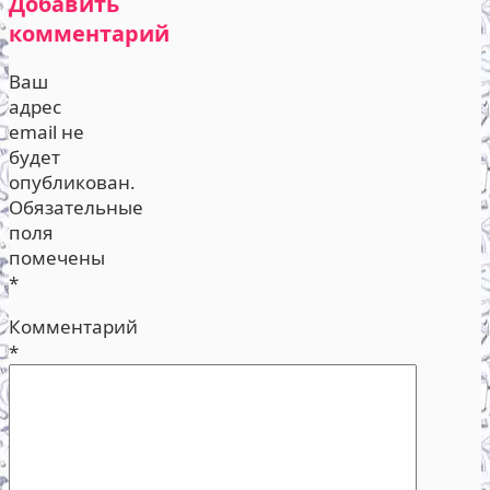
Добавить
комментарий
Ваш
адрес
email не
будет
опубликован.
Обязательные
поля
помечены
*
Комментарий
*