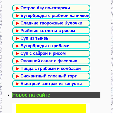
▶
Острое Азу по-татарски
▶
Бутерброды с рыбной начинкой
▶
Сладкие творожные булочки
▶
Рыбные котлеты с рисом
▶
Суп из тыквы
▶
Бутерброды с грибами
▶
Суп с сайрой и рисом
▶
Овощной салат с фасолью
▶
Пицца с грибами и колбасой
▶
Бисквитный слоёный торт
▶
Быстрый завтрак из капусты
Новое на сайте