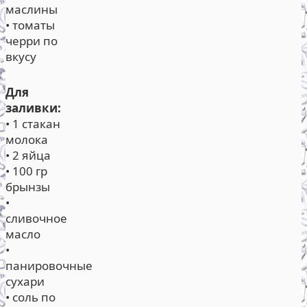
маслины
• томаты
черри по
вкусу
Для
заливки:
• 1 стакан
молока
• 2 яйца
• 100 гр
брынзы
•
сливочное
масло
•
панировочные
сухари
• соль по