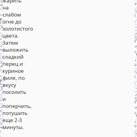
жарить
на
слабом
огне до
золотистого
цвета.
Затем
выложить
сладкий
перец и
куриное
филе, по
вкусу
посолить
и
поперчить,
потушить
еще 2-3
минуты.