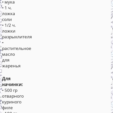
• мука
• 1 ч.
ложка
соли
• 1/2 ч.
ложки
разрыхлителя
•
растительное
масло
для
жаренья
Для
начинки:
• 500 гр
отварного
куриного
филе