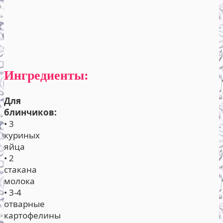
Ингредиенты:
Для
блинчиков:
• 3
куриных
яйца
• 2
стакана
молока
• 3-4
отварные
картофелины