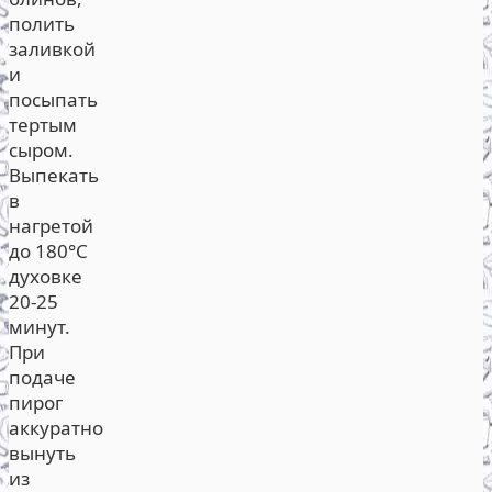
полить
заливкой
и
посыпать
тертым
сыром.
Выпекать
в
нагретой
до 180°С
духовке
20-25
минут.
При
подаче
пирог
аккуратно
вынуть
из