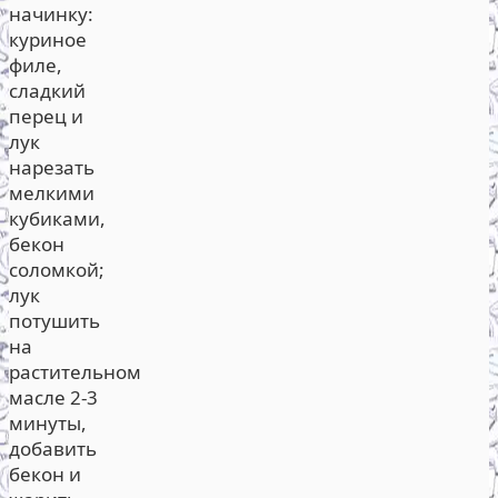
начинку:
куриное
филе,
сладкий
перец и
лук
нарезать
мелкими
кубиками,
бекон
соломкой;
лук
потушить
на
растительном
масле 2-3
минуты,
добавить
бекон и