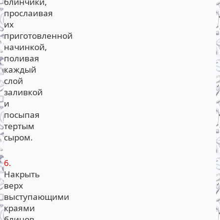
блинчики,
прослаивая
их
приготовленной
начинкой,
поливая
каждый
слой
заливкой
и
посыпая
тертым
сыром.
6.
Накрыть
верх
выступающими
краями
блинов,