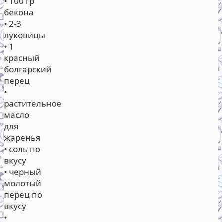
• 100 гр
бекона
• 2-3
луковицы
• 1
красный
болгарский
перец
•
растительное
масло
для
жаренья
• соль по
вкусу
• черный
молотый
перец по
вкусу
•