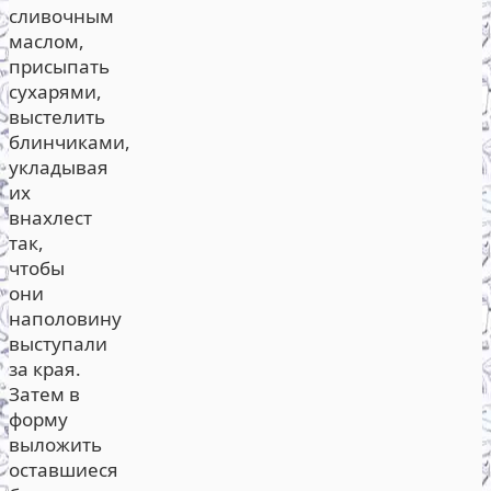
сливочным
маслом,
присыпать
сухарями,
выстелить
блинчиками,
укладывая
их
внахлест
так,
чтобы
они
наполовину
выступали
за края.
Затем в
форму
выложить
оставшиеся