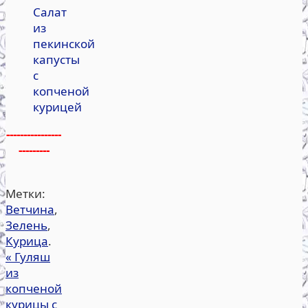
Салат
из
пекинской
капусты
с
копченой
курицей
----------------
---------
Метки:
Ветчина
,
Зелень
,
Курица
.
«
Гуляш
из
копченой
курицы с