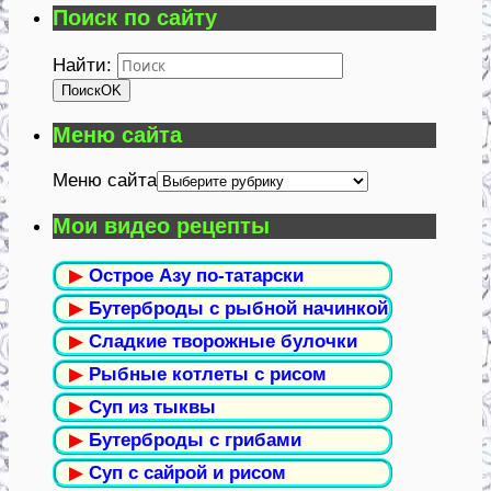
Поиск по сайту
Найти:
Поиск
OK
Меню сайта
Меню сайта
Мои видео рецепты
▶
Острое Азу по-татарски
▶
Бутерброды с рыбной начинкой
▶
Сладкие творожные булочки
▶
Рыбные котлеты с рисом
▶
Суп из тыквы
▶
Бутерброды с грибами
▶
Суп с сайрой и рисом