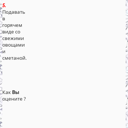
5.
Подавать
в
горячем
виде со
свежими
овощами
и
сметаной.
Как
Вы
оцените ?