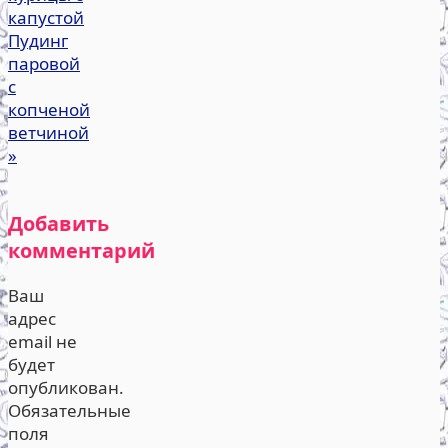
капустой
Пудинг
паровой
с
копченой
ветчиной
»
Добавить
комментарий
Ваш
адрес
email не
будет
опубликован.
Обязательные
поля