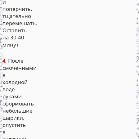
и
поперчить,
тщательно
перемешать.
Оставить
на 30-40
минут.
4.
После
смоченными
в
холодной
воде
руками
сформовать
небольшие
шарики,
опустить
в