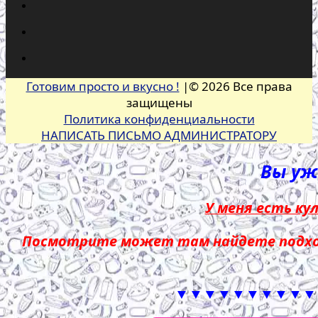
Готовим просто и вкусно !
|© 2026 Все права
защищены
Политика конфиденциальности
НАПИСАТЬ ПИСЬМО АДМИНИСТРАТОРУ
Вы уже
У меня есть ку
Посмотрите может там найдете подход
▼▼▼▼▼▼▼▼▼▼