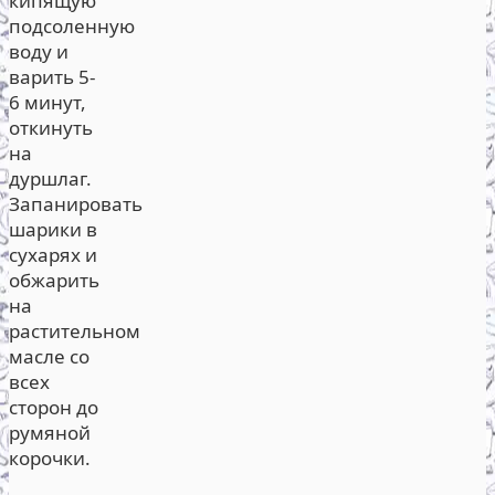
кипящую
подсоленную
воду и
варить 5-
6 минут,
откинуть
на
дуршлаг.
Запанировать
шарики в
сухарях и
обжарить
на
растительном
масле со
всех
сторон до
румяной
корочки.