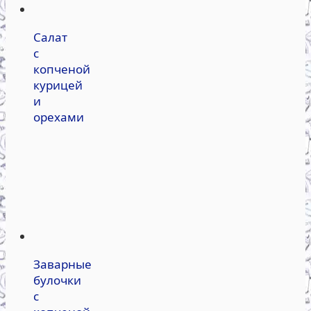
Салат
с
копченой
курицей
и
орехами
Заварные
булочки
с