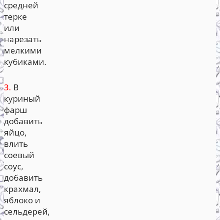
средней
терке
или
нарезать
мелкими
кубиками.
3.
В
куриный
фарш
добавить
яйцо,
влить
соевый
соус,
добавить
крахмал,
яблоко и
сельдерей,