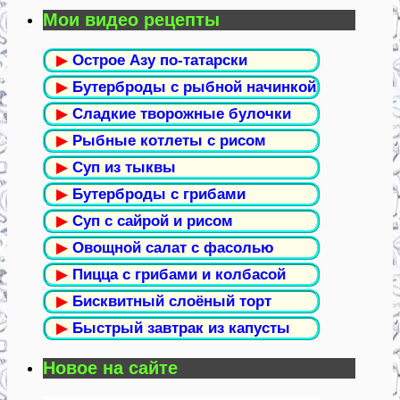
Мои видео рецепты
▶
Острое Азу по-татарски
▶
Бутерброды с рыбной начинкой
▶
Сладкие творожные булочки
▶
Рыбные котлеты с рисом
▶
Суп из тыквы
▶
Бутерброды с грибами
▶
Суп с сайрой и рисом
▶
Овощной салат с фасолью
▶
Пицца с грибами и колбасой
▶
Бисквитный слоёный торт
▶
Быстрый завтрак из капусты
Новое на сайте