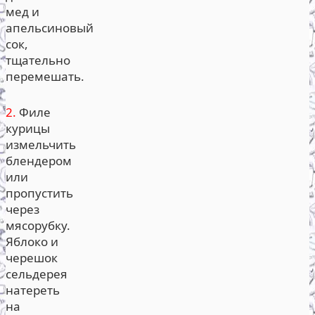
мед и
апельсиновый
сок,
тщательно
перемешать.
2.
Филе
курицы
измельчить
блендером
или
пропустить
через
мясорубку.
Яблоко и
черешок
сельдерея
натереть
на