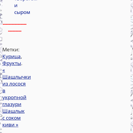
и
сыром
----------------
---------
Метки:
Курица
,
Фрукты
.
«
Шашлычки
из лосося
в
укропной
глазури
Шашлык
с соком
киви
»