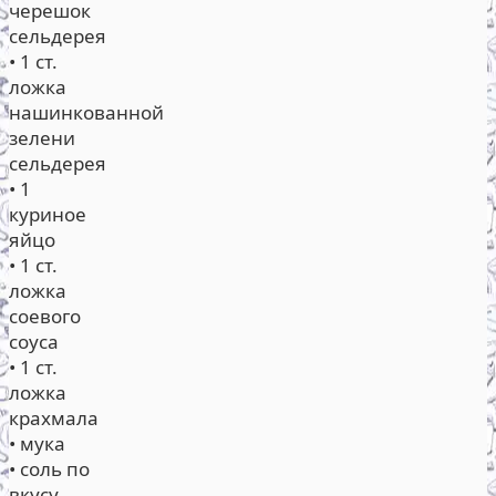
черешок
сельдерея
• 1 ст.
ложка
нашинкованной
зелени
сельдерея
• 1
куриное
яйцо
• 1 ст.
ложка
соевого
соуса
• 1 ст.
ложка
крахмала
• мука
• соль по
вкусу