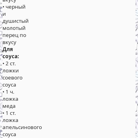
• черный
и
душистый
молотый
перец по
вкусу
Для
соуса:
• 2 ст.
ложки
соевого
соуса
• 1 ч.
ложка
меда
• 1 ст.
ложка
апельсинового
соуса