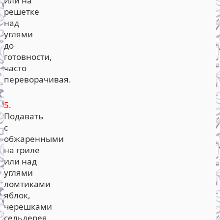
или на
решетке
над
углями
до
готовности,
часто
переворачивая.
5.
Подавать
с
обжаренными
на гриле
или над
углями
ломтиками
яблок,
черешками
сельдерея