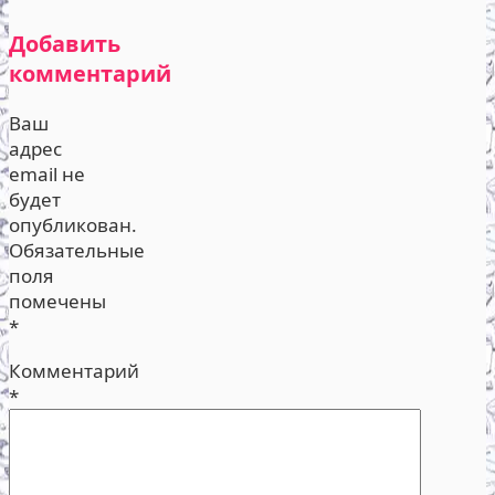
Добавить
комментарий
Ваш
адрес
email не
будет
опубликован.
Обязательные
поля
помечены
*
Комментарий
*