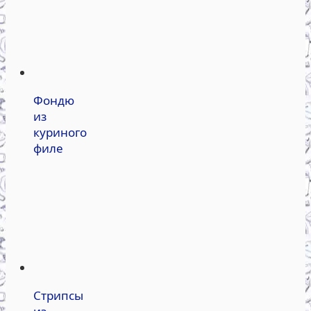
Фондю
из
куриного
филе
Стрипсы