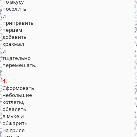
по вкусу
посолить
и
приправить
перцем,
добавить
крахмал
и
тщательно
перемешать.
4.
Сформовать
небольшие
котлеты,
обвалять
в муке и
обжарить
на гриле