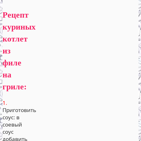
Рецепт
куриных
котлет
из
филе
на
гриле:
1.
Приготовить
соус: в
соевый
соус
добавить