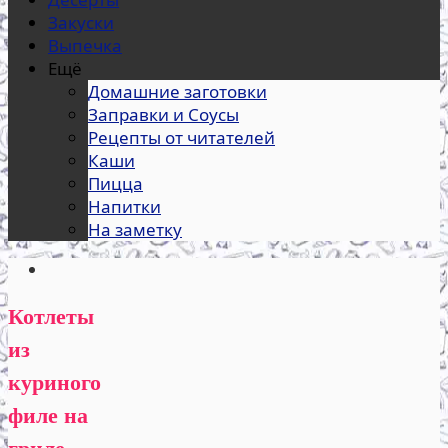
Закуски
Выпечка
Ещё
Домашние заготовки
Заправки и Соусы
Рецепты от читателей
Каши
Пицца
Напитки
На заметку
Котлеты
из
куриного
филе на
гриле