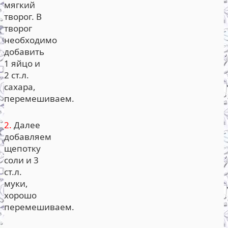
мягкий
творог. В
творог
необходимо
добавить
1 яйцо и
2 ст.л.
сахара,
перемешиваем.
2.
Далее
добавляем
щепотку
соли и 3
ст.л.
муки,
хорошо
перемешиваем.