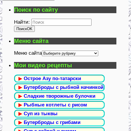
Поиск по сайту
Найти:
Поиск
OK
Меню сайта
Меню сайта
Мои видео рецепты
▶
Острое Азу по-татарски
▶
Бутерброды с рыбной начинкой
▶
Сладкие творожные булочки
▶
Рыбные котлеты с рисом
▶
Суп из тыквы
▶
Бутерброды с грибами