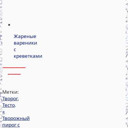
Жареные
вареники
с
креветками
----------------
---------
Метки:
Творог
,
Тесто
.
«
Творожный
пирог с