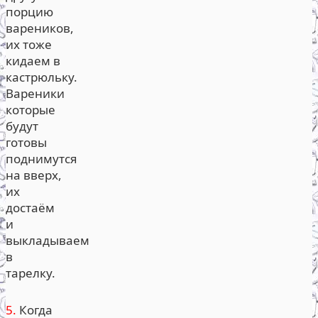
порцию
вареников,
их тоже
кидаем в
кастрюльку.
Вареники
которые
будут
готовы
поднимутся
на вверх,
их
достаём
и
выкладываем
в
тарелку.
5.
Когда