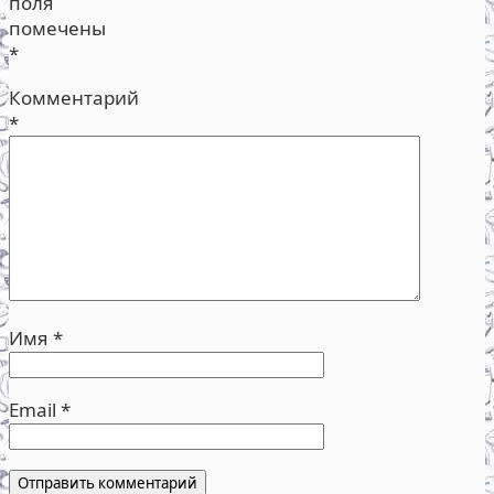
поля
помечены
*
Комментарий
*
Имя
*
Email
*