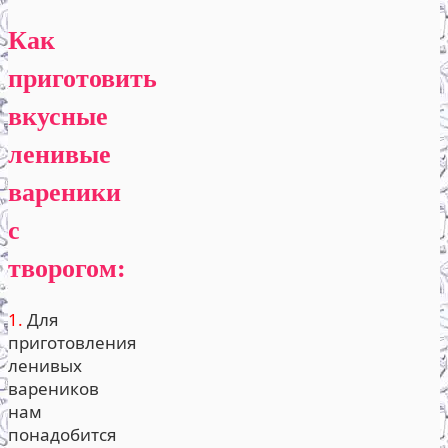
Как
приготовить
вкусные
ленивые
вареники
с
творогом:
1.
Для
приготовления
ленивых
вареников
нам
понадобится