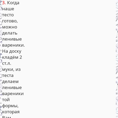
3.
Когда
наше
тесто
готово,
можно
делать
ленивые
вареники.
На доску
кладём 2
ст.л.
муки, из
теста
делаем
ленивые
вареники
той
формы,
которая
Вам