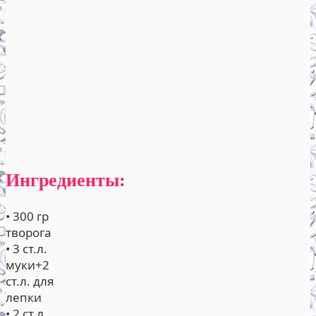
Ингредиенты:
• 300 гр
творога
• 3 ст.л.
муки+2
ст.л. для
лепки
• 2 ст.л.