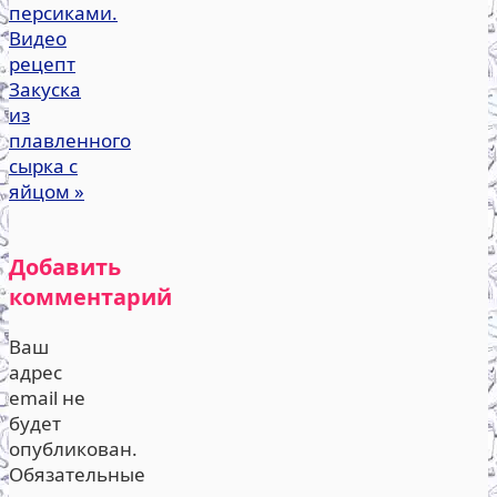
персиками.
Видео
рецепт
Закуска
из
плавленного
сырка с
яйцом
»
Добавить
комментарий
Ваш
адрес
email не
будет
опубликован.
Обязательные