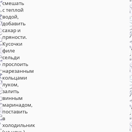
смешать
с теплой
водой,
добавить
сахар и
пряности.
Кусочки
филе
сельди
прослоить
нарезанным
кольцами
луком,
залить
винным
маринадом,
поставить
в
холодильник
(на ночь).