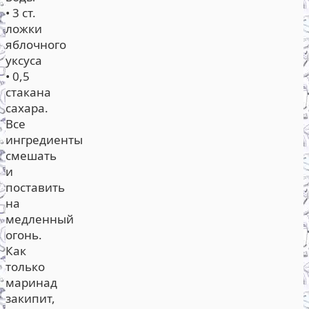
• 3 ст.
ложки
яблочного
уксуса
• 0,5
стакана
сахара.
Все
ингредиенты
смешать
и
поставить
на
медленный
огонь.
Как
только
маринад
закипит,