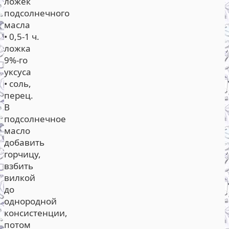
ложек
подсолнечного
масла
• 0,5-1 ч.
ложка
9%-го
уксуса
• соль,
перец.
В
подсолнечное
масло
добавить
горчицу,
взбить
вилкой
до
однородной
консистенции,
потом