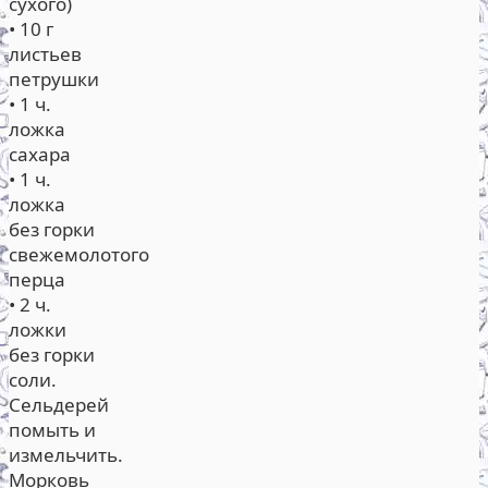
сухого)
• 10 г
листьев
петрушки
• 1 ч.
ложка
сахара
• 1 ч.
ложка
без горки
свежемолотого
перца
• 2 ч.
ложки
без горки
соли.
Сельдерей
помыть и
измельчить.
Морковь