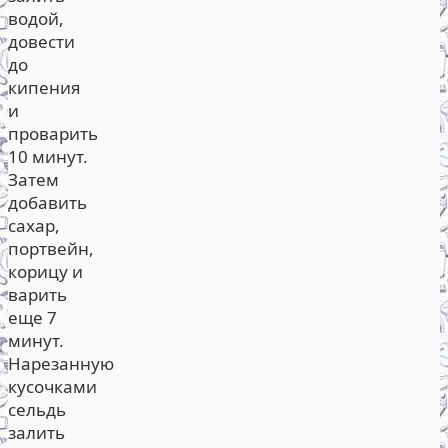
водой,
довести
до
кипения
и
проварить
10 минут.
Затем
добавить
сахар,
портвейн,
корицу и
варить
еще 7
минут.
Нарезанную
кусочками
сельдь
залить