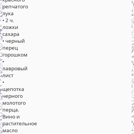
репчатого
лука
• 2 ч.
ложки
сахара
• черный
перец
горошком
•
лавровый
лист
•
щепотка
черного
молотого
перца.
Вино и
растительное
масло