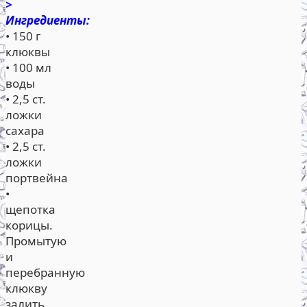
>
Ингредиенты:
• 150 г
клюквы
• 100 мл
воды
• 2,5 ст.
ложки
сахара
• 2,5 ст.
ложки
портвейна
•
щепотка
корицы.
Промытую
и
перебранную
клюкву
залить