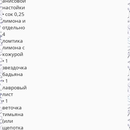
анисовой
настойки
• сок 0,25
лимона и
отдельно
4
ломтика
лимона с
кожурой
• 1
звездочка
бадьяна
• 1
лавровый
лист
• 1
веточка
тимьяна
(или
щепотка