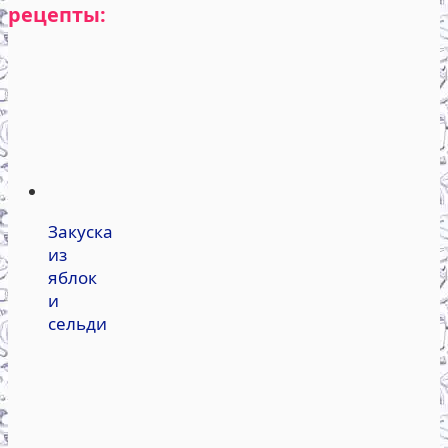
рецепты:
Закуска
из
яблок
и
сельди