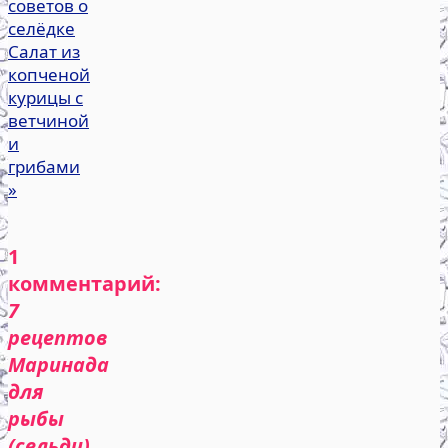
советов о
селёдке
Салат из
копченой
курицы с
ветчиной
и
грибами
»
1
комментарий:
7
рецептов
Маринада
для
рыбы
(сельди)