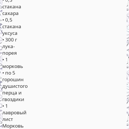
стакана
сахара
• 0,5
стакана
уксуса
• 300 г
лука-
порея
• 1
морковь
• по 5
горошин
душистого
перца и
гвоздики
• 1
лавровый
лист
Морковь