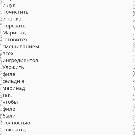
и лук
почистить
и тонко
порезать.
Маринад
готовится
смешиванием
всех
ингредиентов.
Уложить
филе
сельди в
маринад
так,
чтобы
филе
были
полностью
покрыты,