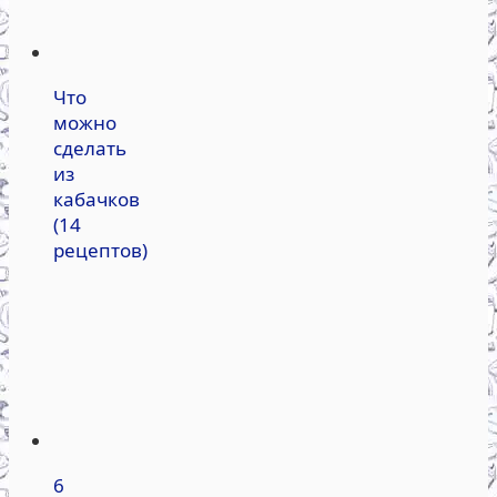
Что
можно
сделать
из
кабачков
(14
рецептов)
6