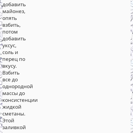
добавить
майонез,
опять
взбить,
потом
добавить
уксус,
соль и
перец по
вкусу.
Взбить
все до
однородной
массы до
консистенции
жидкой
сметаны.
Этой
заливкой