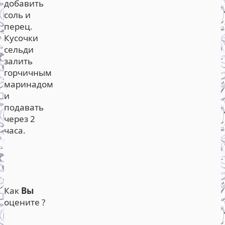
добавить
соль и
перец.
Кусочки
сельди
залить
горчичным
маринадом
и
подавать
через 2
часа.
Как
Вы
оцените ?