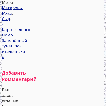
Метки:
Макароны
,
Мясо
,
Сыр
.
«
Картофельные
момо
Запечённый
тунец по-
итальянски
»
Добавить
комментарий
Ваш
адрес
email не