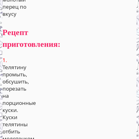
перец по
вкусу
Рецепт
приготовления:
1.
Телятину
промыть,
обсушить,
порезать
на
порционные
куски.
Куски
телятины
отбить
молоточком.