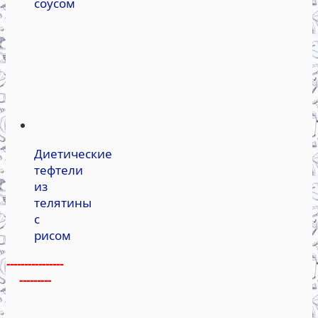
соусом
Диетические
тефтели
из
телятины
с
рисом
----------------
---------