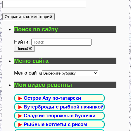
Поиск по сайту
Найти:
Поиск
OK
Меню сайта
Меню сайта
Мои видео рецепты
▶
Острое Азу по-татарски
▶
Бутерброды с рыбной начинкой
▶
Сладкие творожные булочки
▶
Рыбные котлеты с рисом