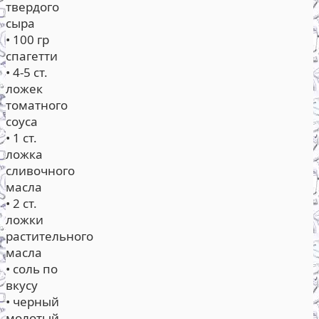
твердого
сыра
• 100 гр
спагетти
• 4-5 ст.
ложек
томатного
соуса
• 1 ст.
ложка
сливочного
масла
• 2 ст.
ложки
растительного
масла
• соль по
вкусу
• черный
молотый