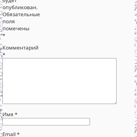
будет
опубликован.
Обязательные
поля
помечены
*
Комментарий
*
Имя
*
Email
*