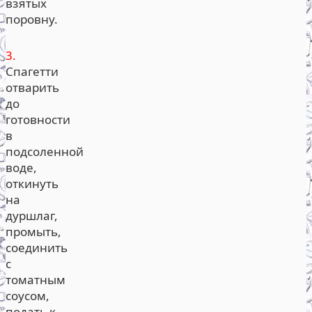
взятых
поровну.
3.
Спагетти
отварить
до
готовности
в
подсоленной
воде,
откинуть
на
дуршлаг,
промыть,
соединить
с
томатным
соусом,
подать к