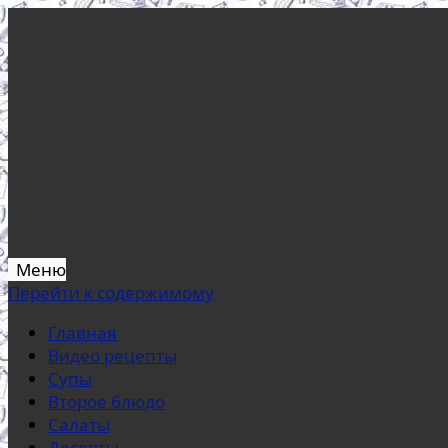
Меню
Перейти к содержимому
Главная
Видео рецепты
Супы
Второе блюдо
Салаты
Десерты