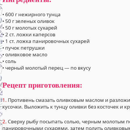
• 600 г нежирного тунца
• 50 г зеленых оливок
• 50 г молотых сухарей
• 2 ст. ложки каперсов
• 1 ст. ложка панировочных сухарей
• пучок петрушки
• оливковое масло
• соль
• черный молотый перец — по вкусу
Рецепт приготовления:
1.
Противень смазать оливковым маслом и разложи
кусочки. Выложить к тунцу оливки без косточек и 
2.
Сверху рыбу посыпать солью, черным молотым п
панировочными сухарями, затем полить оливковы