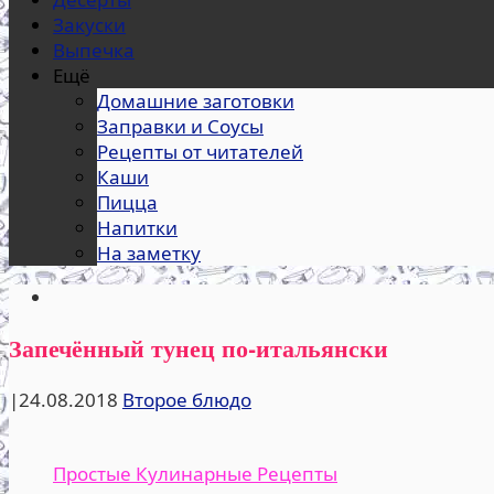
Закуски
Выпечка
Ещё
Домашние заготовки
Заправки и Соусы
Рецепты от читателей
Каши
Пицца
Напитки
На заметку
Запечённый тунец по-итальянски
|
24.08.2018
Второе блюдо
Простые Кулинарные Рецепты