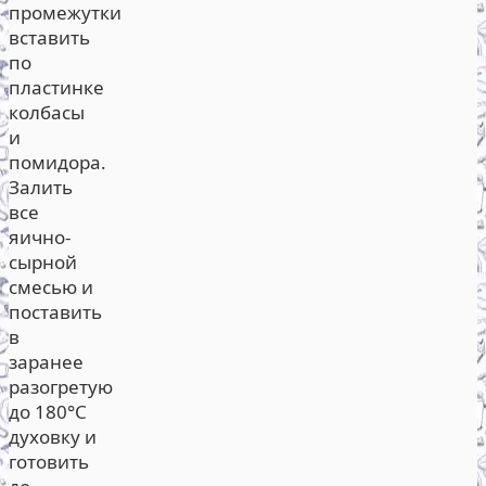
промежутки
вставить
по
пластинке
колбасы
и
помидора.
Залить
все
яично-
сырной
смесью и
поставить
в
заранее
разогретую
до 180°С
духовку и
готовить