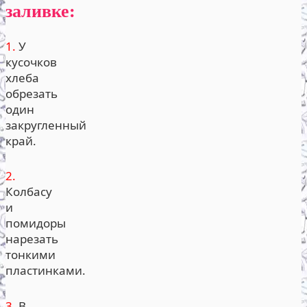
заливке:
1.
У
кусочков
хлеба
обрезать
один
закругленный
край.
2.
Колбасу
и
помидоры
нарезать
тонкими
пластинками.
3.
В