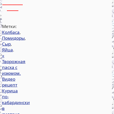
----------------
---------
Метки:
Колбаса
,
Помидоры
,
Сыр
,
Яйца
.
«
Творожная
пасха с
изюмом.
Видео
рецепт
Курица
по-
кабардински
в