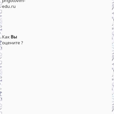
prigotovim-
edu.ru
Как
Вы
оцените ?