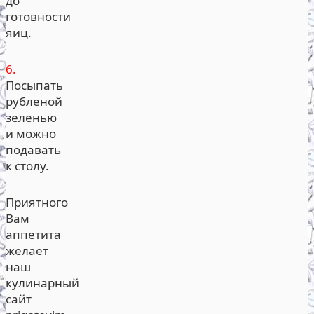
до
готовности
яиц.
6.
Посыпать
рубленой
зеленью
и можно
подавать
к столу.
Приятного
Вам
аппетита
желает
наш
кулинарный
сайт