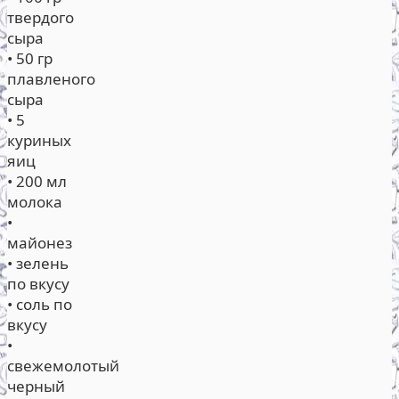
твердого
сыра
• 50 гр
плавленого
сыра
• 5
куриных
яиц
• 200 мл
молока
•
майонез
• зелень
по вкусу
• соль по
вкусу
•
свежемолотый
черный