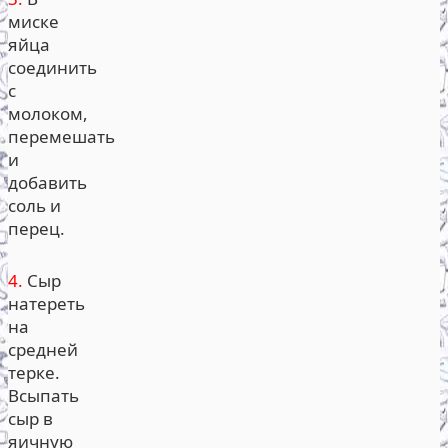
миске
яйца
соединить
с
молоком,
перемешать
и
добавить
соль и
перец.
4.
Сыр
натереть
на
средней
терке.
Всыпать
сыр в
яичную