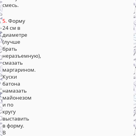
смесь.
5.
Форму
24 см в
диаметре
(лучше
брать
неразъемную),
смазать
маргарином.
Куски
батона
намазать
майонезом
и по
кругу
выставить
в форму.
В