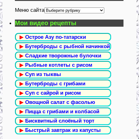
Меню сайта
Мои видео рецепты
▶
Острое Азу по-татарски
▶
Бутерброды с рыбной начинкой
▶
Сладкие творожные булочки
▶
Рыбные котлеты с рисом
▶
Суп из тыквы
▶
Бутерброды с грибами
▶
Суп с сайрой и рисом
▶
Овощной салат с фасолью
▶
Пицца с грибами и колбасой
▶
Бисквитный слоёный торт
▶
Быстрый завтрак из капусты