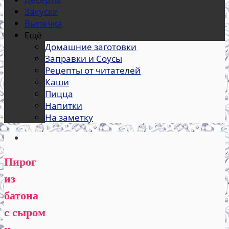
Закуски
Выпечка
Ещё
Домашние заготовки
Заправки и Соусы
Рецепты от читателей
Каши
Пицца
Напитки
На заметку
Пирог
из
батона
с сыром
и