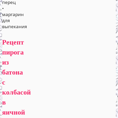
перец
•
маргарин
для
выпекания
Рецепт
пирога
из
батона
с
колбасой
в
яичной