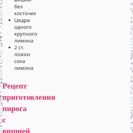
без
косточек
Цедра
одного
крупного
лимона
2 ст.
ложки
сока
лимона
Рецепт
приготовления
пирога
с
вишней