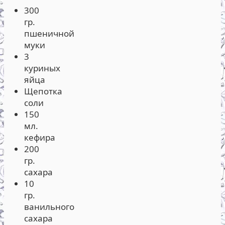
300
гр.
пшеничной
муки
3
куриных
яйца
Щепотка
соли
150
мл.
кефира
200
гр.
сахара
10
гр.
ванильного
сахара