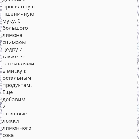
просеянную
пшеничную
муку. С
большого
лимона
снимаем
цедру и
также ее
отправляем
в миску к
остальным
продуктам.
Еще
добавим
2
столовые
ложки
лимонного
сока