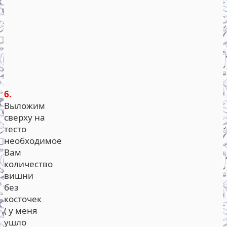
6.
Выложим
сверху на
тесто
необходимое
Вам
количество
вишни
без
косточек
( у меня
ушло