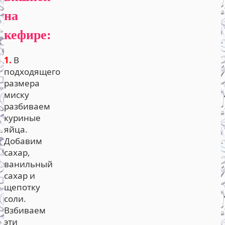
на
кефире:
1.
В
подходящего
размера
миску
разбиваем
куриные
яйца.
Добавим
сахар,
ванильный
сахар и
щепотку
соли.
Взбиваем
эти