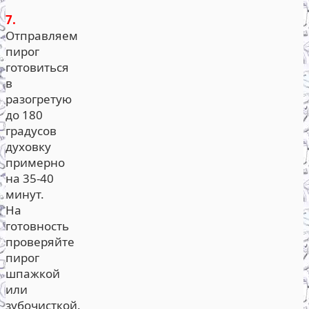
7.
Отправляем
пирог
готовиться
в
разогретую
до 180
градусов
духовку
примерно
на 35-40
минут.
На
готовность
проверяйте
пирог
шпажкой
или
зубочисткой.