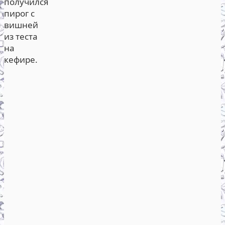
получился
пирог с
вишней
из теста
на
кефире.