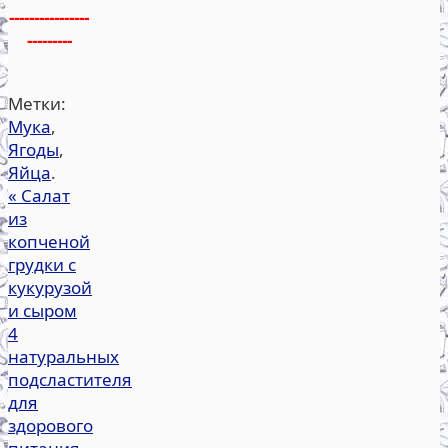
----------------
---------
Метки:
Мука
,
Ягоды
,
Яйца
.
«
Салат
из
копченой
грудки с
кукурузой
и сыром
4
натуральных
подсластителя
для
здорового