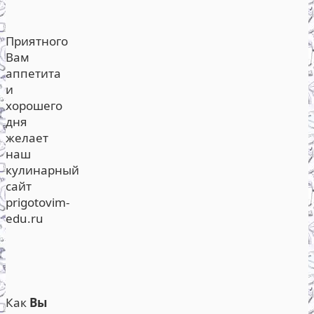
Приятного
Вам
аппетита
и
хорошего
дня
желает
наш
кулинарный
сайт
prigotovim-
edu.ru
Как
Вы