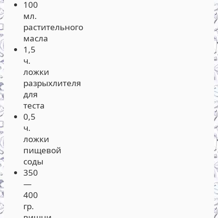
100
мл.
растительного
масла
1,5
ч.
ложки
разрыхлителя
для
теста
0,5
ч.
ложки
пищевой
соды
350
—
400
гр.
вишни