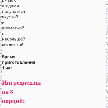
к чаю с
ягодами
получается
вкусной
и
ароматной
с
небольшой
кислинкой.
Время
приготовления
1 час.
Ингредиенты
на 8
порций: