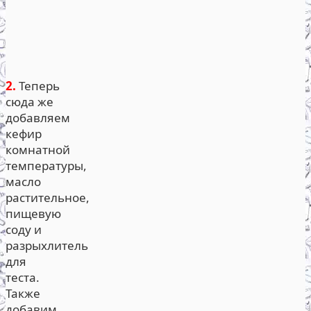
2.
Теперь
сюда же
добавляем
кефир
комнатной
температуры,
масло
растительное,
пищевую
соду и
разрыхлитель
для
теста.
Также
добавим