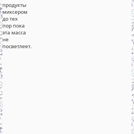
продукты
миксером
до тех
пор пока
эта масса
не
посветлеет.