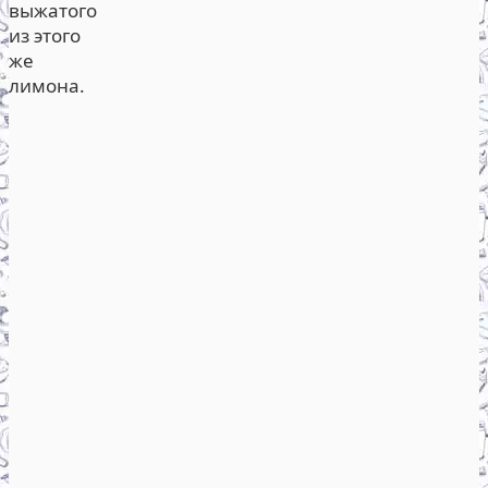
выжатого
из этого
же
лимона.