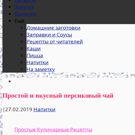
Закуски
Выпечка
Ещё
Домашние заготовки
Заправки и Соусы
Рецепты от читателей
Каши
Пицца
Напитки
На заметку
Простой и вкусный персиковый чай
|
27.02.2019
Напитки
Простые Кулинарные Рецепты