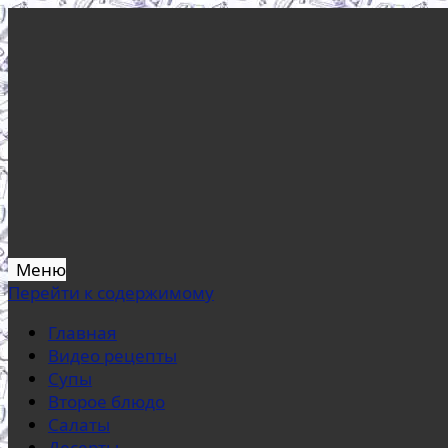
Меню
Перейти к содержимому
Главная
Видео рецепты
Супы
Второе блюдо
Салаты
Десерты