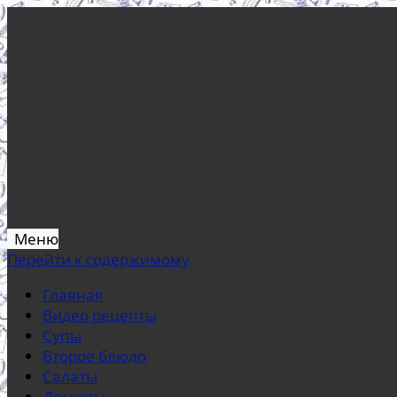
Меню
Перейти к содержимому
Главная
Видео рецепты
Супы
Второе блюдо
Салаты
Десерты