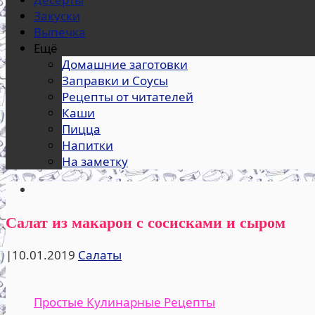
Закуски
Выпечка
Ещё
Домашние заготовки
Заправки и Соусы
Рецепты от читателей
Каши
Пицца
Напитки
На заметку
Салат из макарон с сосисками и сыром
|
10.01.2019
Салаты
Простые Кулинарные Рецепты