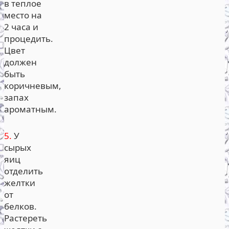
в теплое
место на
2 часа и
процедить.
Цвет
должен
быть
коричневым,
запах
ароматным.
5.
У
сырых
яиц
отделить
желтки
от
белков.
Растереть