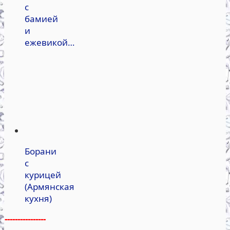
с
бамией
и
ежевикой…
Борани
с
курицей
(Армянская
кухня)
----------------