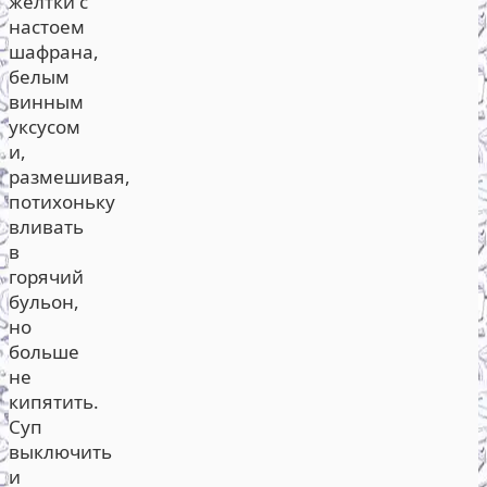
желтки с
настоем
шафрана,
белым
винным
уксусом
и,
размешивая,
потихоньку
вливать
в
горячий
бульон,
но
больше
не
кипятить.
Суп
выключить
и