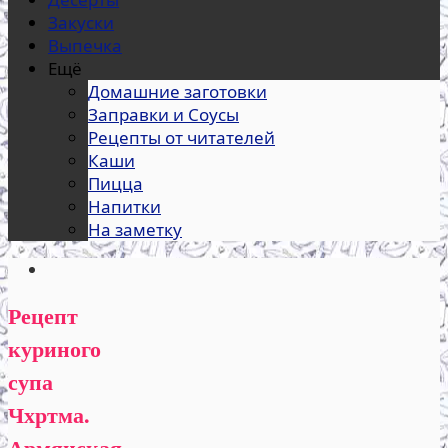
Закуски
Выпечка
Ещё
Домашние заготовки
Заправки и Соусы
Рецепты от читателей
Каши
Пицца
Напитки
На заметку
Рецепт
куриного
супа
Чхртма.
Армянская