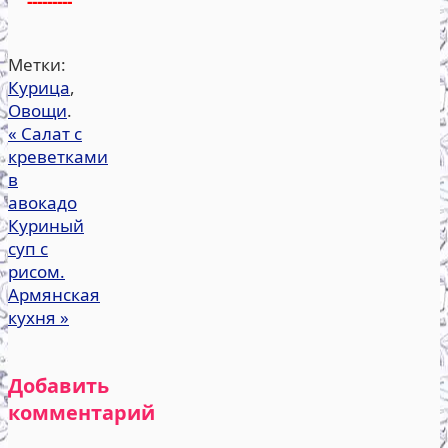
---------
Метки:
Курица
,
Овощи
.
«
Салат с
креветками
в
авокадо
Куриный
суп с
рисом.
Армянская
кухня
»
Добавить
комментарий