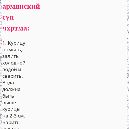
армянский
суп
чхртма:
1.
Курицу
помыть,
залить
холодной
водой и
сварить.
Вода
должна
быть
выше
курицы
на 2-3 см.
Варить
курицу