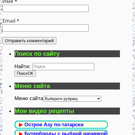
Имя
*
Email
*
Поиск по сайту
Найти:
Поиск
OK
Меню сайта
Меню сайта
Мои видео рецепты
▶
Острое Азу по-татарски
▶
Бутерброды с рыбной начинкой