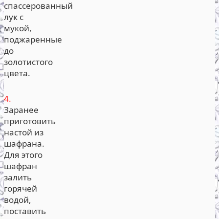
спассерованный
лук с
мукой,
поджаренные
до
золотистого
цвета.
4.
Заранее
приготовить
настой из
шафрана.
Для этого
шафран
залить
горячей
водой,
поставить