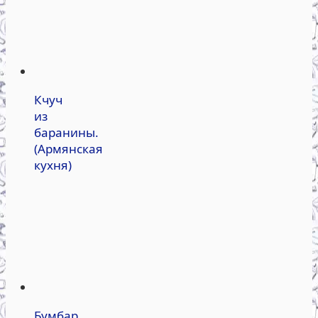
Кчуч
из
баранины.
(Армянская
кухня)
Бумбар