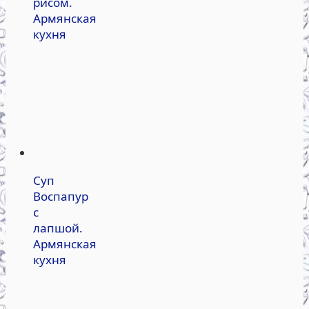
рисом.
Армянская
кухня
Суп
Воспапур
с
лапшой.
Армянская
кухня