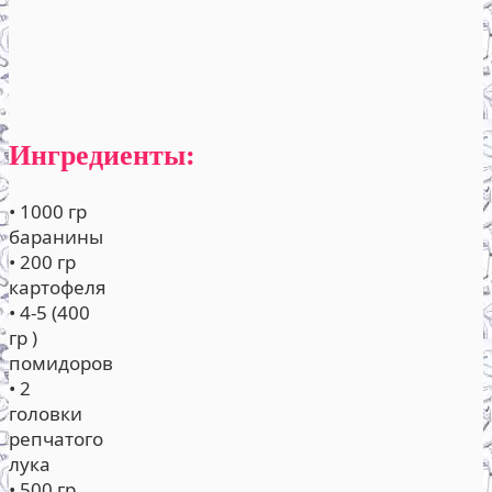
Ингредиенты:
• 1000 гр
баранины
• 200 гр
картофеля
• 4-5 (400
гр )
помидоров
• 2
головки
репчатого
лука
• 500 гр