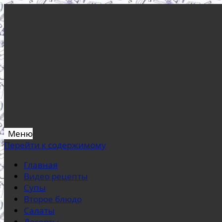
Меню
Перейти к содержимому
Главная
Видео рецепты
Супы
Второе блюдо
Салаты
Десерты