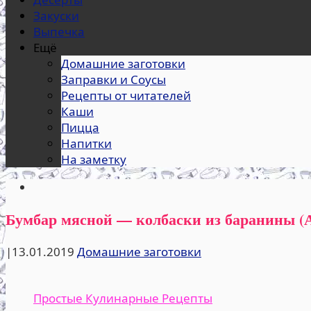
Закуски
Выпечка
Ещё
Домашние заготовки
Заправки и Соусы
Рецепты от читателей
Каши
Пицца
Напитки
На заметку
Бумбар мясной — колбаски из баранины (
|
13.01.2019
Домашние заготовки
Простые Кулинарные Рецепты