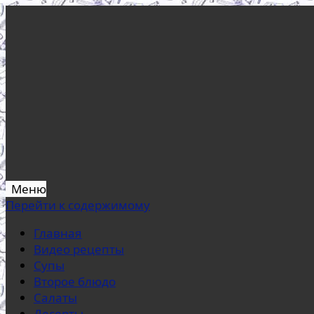
Меню
Перейти к содержимому
Главная
Видео рецепты
Супы
Второе блюдо
Салаты
Десерты