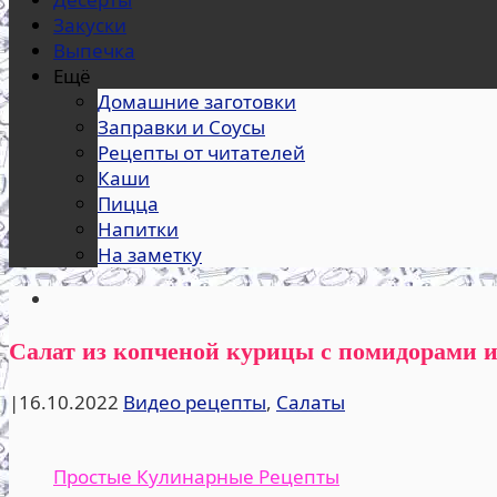
Закуски
Выпечка
Ещё
Домашние заготовки
Заправки и Соусы
Рецепты от читателей
Каши
Пицца
Напитки
На заметку
Салат из копченой курицы с помидорами 
|
16.10.2022
Видео рецепты
,
Салаты
Простые Кулинарные Рецепты