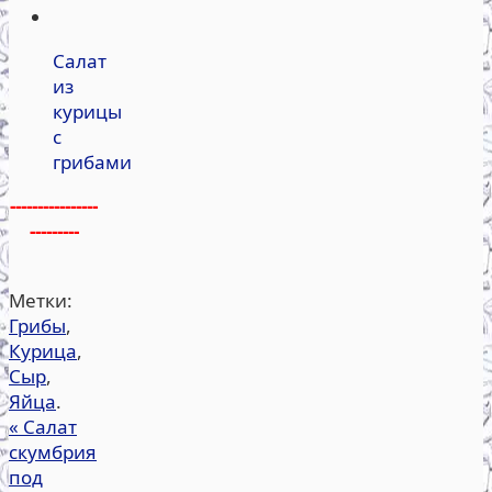
Салат
из
курицы
с
грибами
----------------
---------
Метки:
Грибы
,
Курица
,
Сыр
,
Яйца
.
«
Салат
скумбрия
под