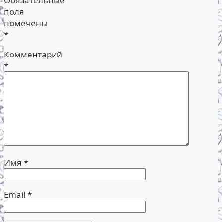
Обязательные
поля
помечены
*
Комментарий
*
Имя
*
Email
*