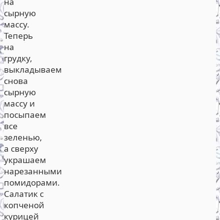
на
сырную
массу.
Теперь
на
грудку,
выкладываем
снова
сырную
массу и
посыпаем
все
зеленью,
а сверху
украшаем
нарезанными
помидорами.
Салатик с
копченой
курицей