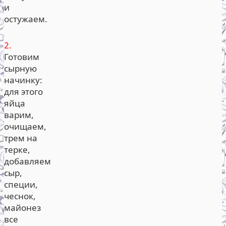
и
остужаем.
2.
Готовим
сырную
начинку:
для этого
яйца
варим,
очищаем,
трем на
терке,
добавляем
сыр,
специи,
чеснок,
майонез
все