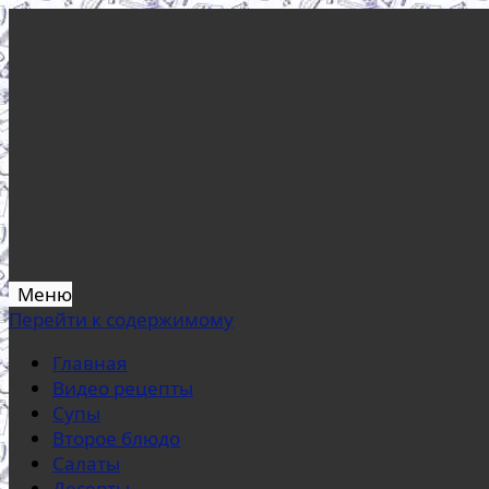
Меню
Перейти к содержимому
Главная
Видео рецепты
Супы
Второе блюдо
Салаты
Десерты