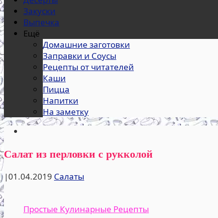
Закуски
Выпечка
Ещё
Домашние заготовки
Заправки и Соусы
Рецепты от читателей
Каши
Пицца
Напитки
На заметку
Салат из перловки с рукколой
|
01.04.2019
Салаты
Простые Кулинарные Рецепты