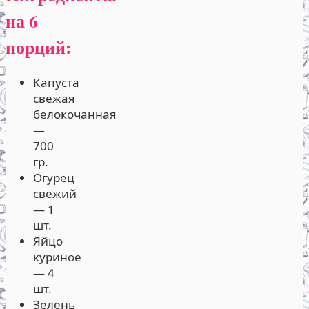
на 6
порций:
Капуста
свежая
белокочанная
—
700
гр.
Огурец
свежий
— 1
шт.
Яйцо
куриное
— 4
шт.
Зелень