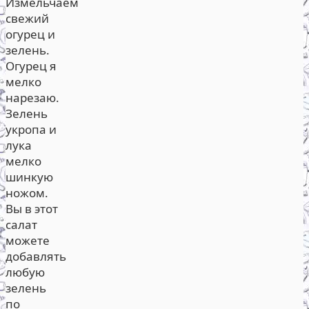
Измельчаем
свежий
огурец и
зелень.
Огурец я
мелко
нарезаю.
Зелень
укропа и
лука
мелко
шинкую
ножом.
Вы в этот
салат
можете
добавлять
любую
зелень
по