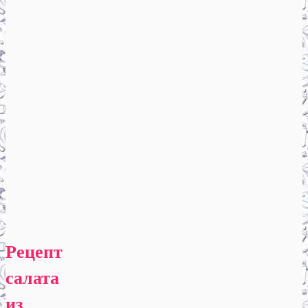
Рецепт
салата
из