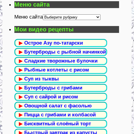
Меню сайта
Меню сайта
Мои видео рецепты
▶
Острое Азу по-татарски
▶
Бутерброды с рыбной начинкой
▶
Сладкие творожные булочки
▶
Рыбные котлеты с рисом
▶
Суп из тыквы
▶
Бутерброды с грибами
▶
Суп с сайрой и рисом
▶
Овощной салат с фасолью
▶
Пицца с грибами и колбасой
▶
Бисквитный слоёный торт
▶
Быстрый завтрак из капусты