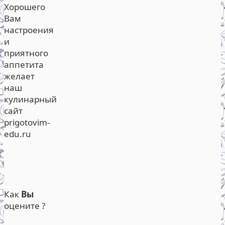
Хорошего
Вам
настроения
и
приятного
аппетита
желает
наш
кулинарный
сайт
prigotovim-
edu.ru
Как
Вы
оцените ?