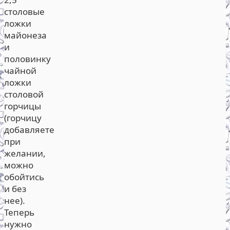
столовые
ложки
майонеза
и
половинку
чайной
ложки
столовой
горчицы
(горчицу
добавляете
при
желании,
можно
обойтись
и без
нее).
Теперь
нужно