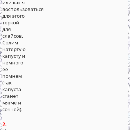
или как я
воспользоваться
для этого
теркой
для
слайсов.
Солим
натертую
капусту и
немного
ее
помнем
(так
капуста
станет
мягче и
сочней).
2.