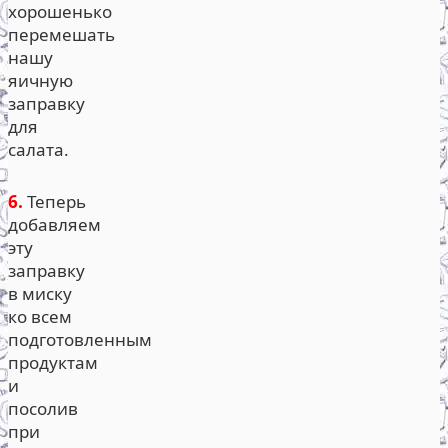
хорошенько
перемешать
нашу
яичную
заправку
для
салата.
6.
Теперь
добавляем
эту
заправку
в миску
ко всем
подготовленным
продуктам
и
посолив
при