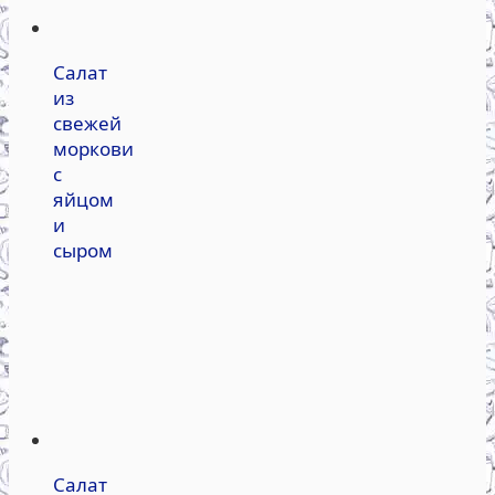
Салат
из
свежей
моркови
с
яйцом
и
сыром
Салат