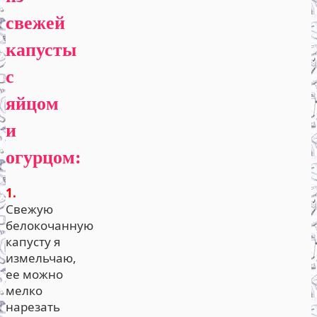
свежей
капусты
с
яйцом
и
огурцом:
1.
Свежую
белокочанную
капусту я
измельчаю,
ее можно
мелко
нарезать