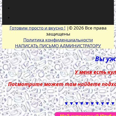
Готовим просто и вкусно !
|© 2026 Все права
защищены
Политика конфиденциальности
НАПИСАТЬ ПИСЬМО АДМИНИСТРАТОРУ
Вы уже
У меня есть ку
Посмотрите может там найдете подход
▼▼▼▼▼▼▼▼▼▼
Мой кулинарный Ютуб кан