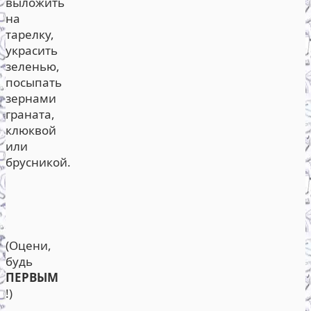
выложить
на
тарелку,
украсить
зеленью,
посыпать
зернами
граната,
клюквой
или
брусникой.
(Оцени,
будь
ПЕРВЫМ
!)