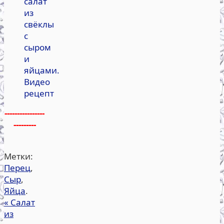
салат
из
свёклы
с
сыром
и
яйцами.
Видео
рецепт
----------------
---------
Метки:
Перец
,
Сыр
,
Яйца
.
«
Салат
из