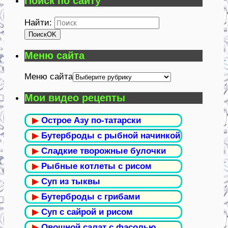
Поиск по сайту
Найти:
Поиск
OK
Меню сайта
Меню сайта
Мои видео рецепты
▶
Острое Азу по-татарски
▶
Бутерброды с рыбной начинкой
▶
Сладкие творожные булочки
▶
Рыбные котлеты с рисом
▶
Суп из тыквы
▶
Бутерброды с грибами
▶
Суп с сайрой и рисом
▶
Овощной салат с фасолью