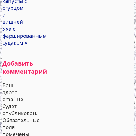
капусты с
огурцом
и
вишней
Уха с
фаршированным
судаком
»
Добавить
комментарий
Ваш
адрес
email не
будет
опубликован.
Обязательные
поля
помечены