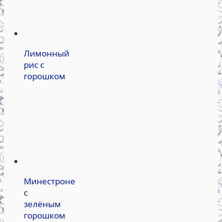
Лимонный
рис с
горошком
Минестроне
с
зелёным
горошком