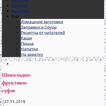
Закуски
Выпечка
Ещё
Домашние заготовки
Заправки и Соусы
Рецепты от читателей
Каши
Пицца
Напитки
На заметку
Шоколадно-
фруктовое
суфле
|
27.11.2018