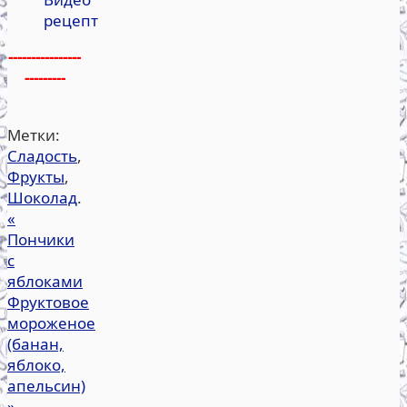
рецепт
----------------
---------
Метки:
Сладость
,
Фрукты
,
Шоколад
.
«
Пончики
с
яблоками
Фруктовое
мороженое
(банан,
яблоко,
апельсин)
»