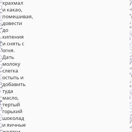
крахмал
и какао,
помешивая,
довести
до
кипения
и снять с
огня.
Дать
молоку
слегка
остыть и
добавить
туда
масло,
тертый
горький
шоколад
и яичные
желтки.