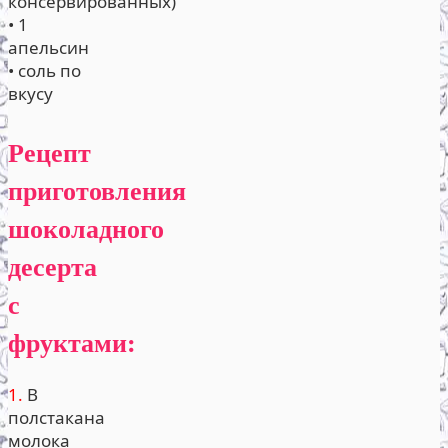
консервированных)
• 1
апельсин
• соль по
вкусу
Рецепт
приготовления
шоколадного
десерта
с
фруктами:
1.
В
полстакана
молока