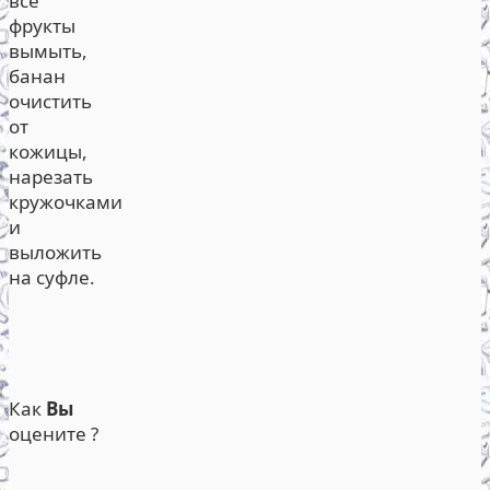
все
фрукты
вымыть,
банан
очистить
от
кожицы,
нарезать
кружочками
и
выложить
на суфле.
Как
Вы
оцените ?