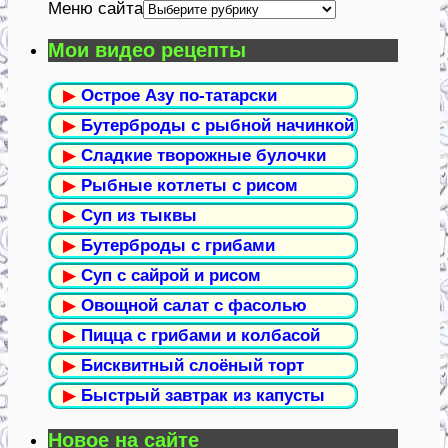
Меню сайта
Мои видео рецепты
▶
Острое Азу по-татарски
▶
Бутерброды с рыбной начинкой
▶
Сладкие творожные булочки
▶
Рыбные котлеты с рисом
▶
Суп из тыквы
▶
Бутерброды с грибами
▶
Суп с сайрой и рисом
▶
Овощной салат с фасолью
▶
Пицца с грибами и колбасой
▶
Бисквитный слоёный торт
▶
Быстрый завтрак из капусты
Новое на сайте