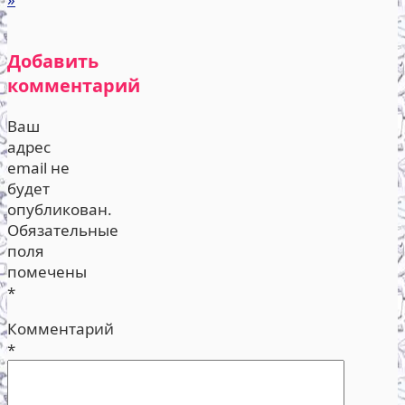
Добавить
комментарий
Ваш
адрес
email не
будет
опубликован.
Обязательные
поля
помечены
*
Комментарий
*