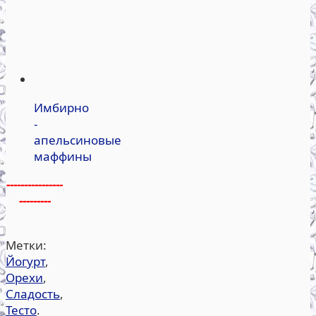
Имбирно
-
апельсиновые
маффины
----------------
---------
Метки:
Йогурт
,
Орехи
,
Сладость
,
Тесто
.