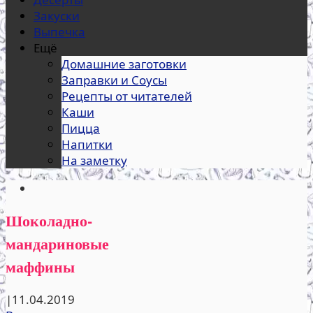
Закуски
Выпечка
Ещё
Домашние заготовки
Заправки и Соусы
Рецепты от читателей
Каши
Пицца
Напитки
На заметку
Шоколадно-
мандариновые
маффины
|
11.04.2019