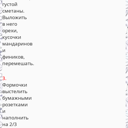
густой
сметаны.
Выложить
в него
орехи,
кусочки
мандаринов
и
фиников,
перемешать.
3.
Формочки
выстелить
бумажными
розетками
и
наполнить
на 2/3