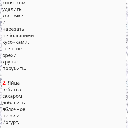
кипятком,
удалить
косточки
и
нарезать
небольшими
кусочками.
Грецкие
орехи
крупно
порубить.
2.
Яйца
взбить с
сахаром,
добавить
яблочное
пюре и
йогурт,