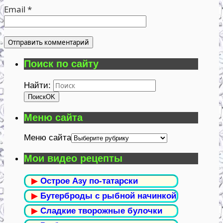
Email
*
Поиск по сайту
Найти:
Поиск
OK
Меню сайта
Меню сайта
Мои видео рецепты
▶
Острое Азу по-татарски
▶
Бутерброды с рыбной начинкой
▶
Сладкие творожные булочки