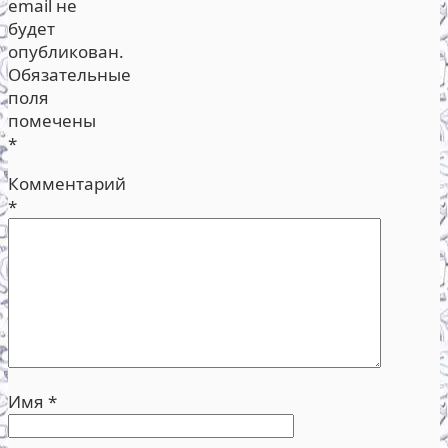
email не
будет
опубликован.
Обязательные
поля
помечены
*
Комментарий
*
Имя
*