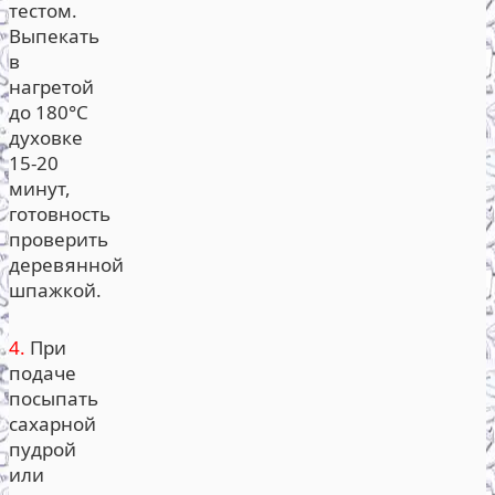
тестом.
Выпекать
в
нагретой
до 180°С
духовке
15-20
минут,
готовность
проверить
деревянной
шпажкой.
4.
При
подаче
посыпать
сахарной
пудрой
или