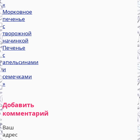
«
Морковное
печенье
с
творожной
начинкой
Печенье
с
апельсинами
и
семечками
»
Добавить
комментарий
Ваш
адрес