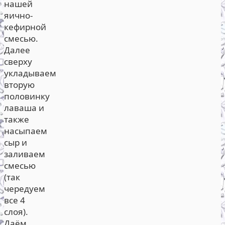
нашей
яично-
кефирной
смесью.
Далее
сверху
укладываем
вторую
половинку
лаваша и
также
насыпаем
сыр и
заливаем
смесью
(так
чередуем
все 4
слоя).
Даём