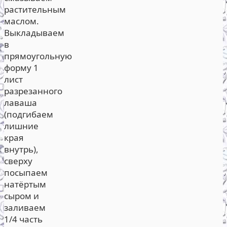
растительным
маслом.
Выкладываем
в
прямоугольную
форму 1
лист
разрезанного
лаваша
(подгибаем
лишние
края
внутрь),
сверху
посыпаем
натёртым
сыром и
заливаем
1/4 часть