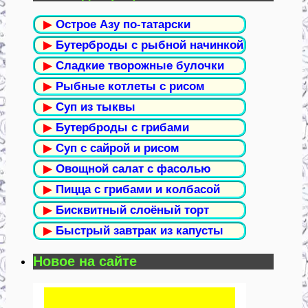
▶
Острое Азу по-татарски
▶
Бутерброды с рыбной начинкой
▶
Сладкие творожные булочки
▶
Рыбные котлеты с рисом
▶
Суп из тыквы
▶
Бутерброды с грибами
▶
Суп с сайрой и рисом
▶
Овощной салат с фасолью
▶
Пицца с грибами и колбасой
▶
Бисквитный слоёный торт
▶
Быстрый завтрак из капусты
Новое на сайте