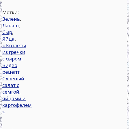
Метки:
Зелень
,
Лаваш
,
Сыр
,
Яйца
.
«
Котлеты
из гречки
с сыром.
Видео
рецепт
Слоеный
салат с
семгой,
яйцами и
картофелем
»