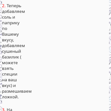
2.
Теперь
добавляем
соль и
паприку
по
Вашему
вкусу,
добавляем
сушеный
базилик (
можете
взять
специи
на ваш
вкус) и
размешиваем
ложкой.
3.
На