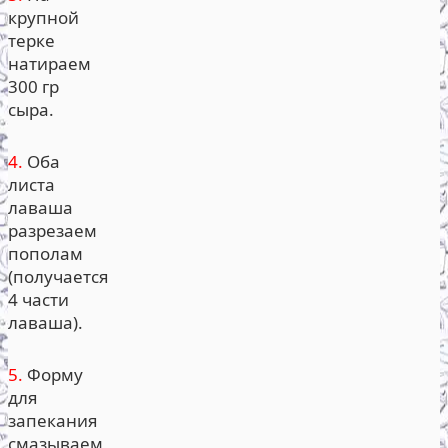
крупной
терке
натираем
300 гр
сыра.
4.
Оба
листа
лаваша
разрезаем
пополам
(получается
4 части
лаваша).
5.
Форму
для
запекания
смазываем