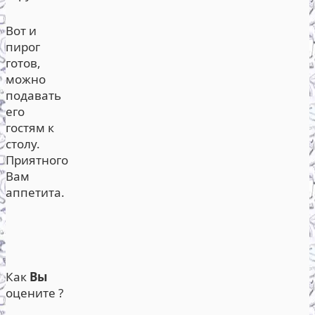
Вот и
пирог
готов,
можно
подавать
его
гостям к
столу.
Приятного
Вам
аппетита.
Как
Вы
оцените ?