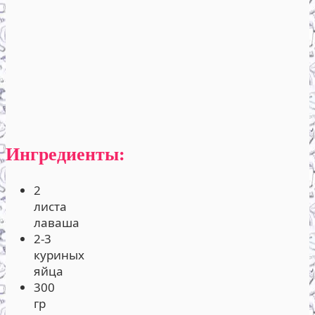
Ингредиенты:
2
листа
лаваша
2-3
куриных
яйца
300
гр