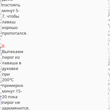
постоять
минут 5-
7, чтобы
лаваш
хорошо
пропитался.
6.
Выпекаем
пирог из
лаваша в
духовке
при
200°С
примерно
минут 15-
20 пока
пирог не
зарумянится.