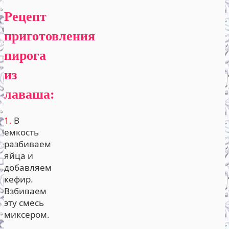
Рецепт
приготовления
пирога
из
лаваша:
1.
В
емкость
разбиваем
яйца и
добавляем
кефир.
Взбиваем
эту смесь
миксером.