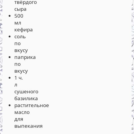
твёрдого
сыра
500
мл
кефира
соль
по
вкусу
паприка
по
вкусу
1 ч.
л
сушеного
базилика
растительное
масло
для
выпекания