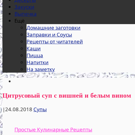
Закуски
Выпечка
Ещё
Домашние заготовки
Заправки и Соусы
Рецепты от читателей
Каши
Пицца
Напитки
На заметку
Цитрусовый суп с вишней и белым вином
|
24.08.2018
Супы
Простые Кулинарные Рецепты