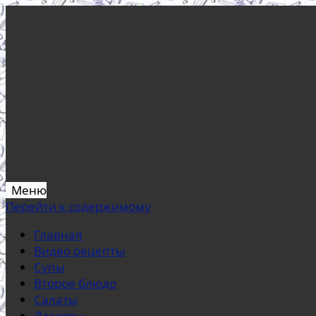
Меню
Перейти к содержимому
Главная
Видео рецепты
Супы
Второе блюдо
Салаты
Десерты