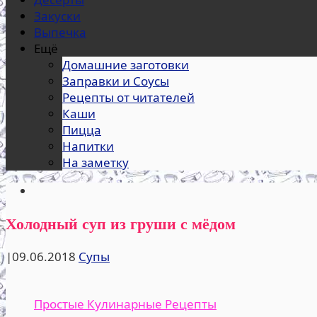
Закуски
Выпечка
Ещё
Домашние заготовки
Заправки и Соусы
Рецепты от читателей
Каши
Пицца
Напитки
На заметку
Холодный суп из груши с мёдом
|
09.06.2018
Супы
Простые Кулинарные Рецепты