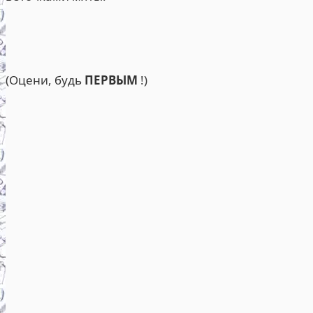
(Оцени, будь
ПЕРВЫМ
!)