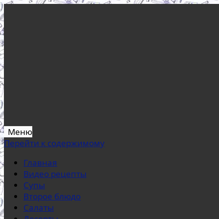
Меню
Перейти к содержимому
Главная
Видео рецепты
Супы
Второе блюдо
Салаты
Десерты