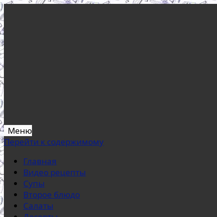
Меню
Перейти к содержимому
Главная
Видео рецепты
Супы
Второе блюдо
Салаты
Десерты