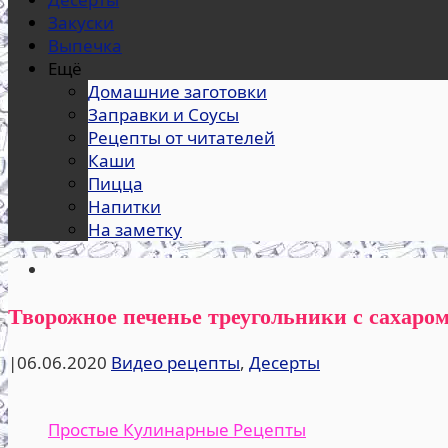
Закуски
Выпечка
Ещё
Домашние заготовки
Заправки и Соусы
Рецепты от читателей
Каши
Пицца
Напитки
На заметку
Творожное печенье треугольники с сахаром
|
06.06.2020
Видео рецепты
,
Десерты
Простые Кулинарные Рецепты