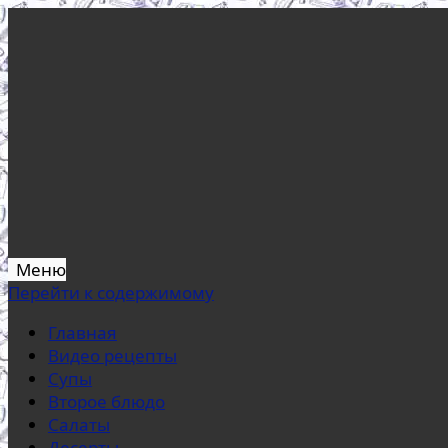
Меню
Перейти к содержимому
Главная
Видео рецепты
Супы
Второе блюдо
Салаты
Десерты