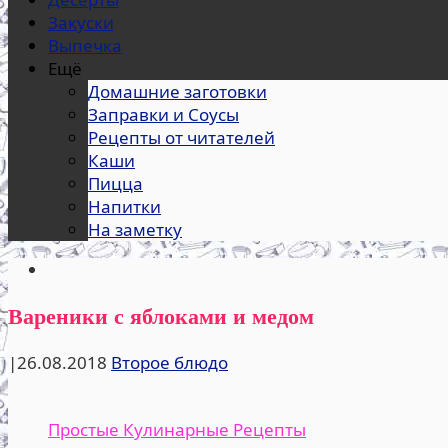
Закуски
Выпечка
Ещё
Домашние заготовки
Заправки и Соусы
Рецепты от читателей
Каши
Пицца
Напитки
На заметку
Вареники с яблоками и медом
|
26.08.2018
Второе блюдо
Простые Кулинарные Рецепты