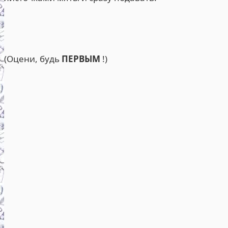
(Оцени, будь
ПЕРВЫМ
!)