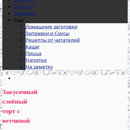
Закуски
Выпечка
Ещё
Домашние заготовки
Заправки и Соусы
Рецепты от читателей
Каши
Пицца
Напитки
На заметку
Закусочный
слоёный
торт с
ветчиной