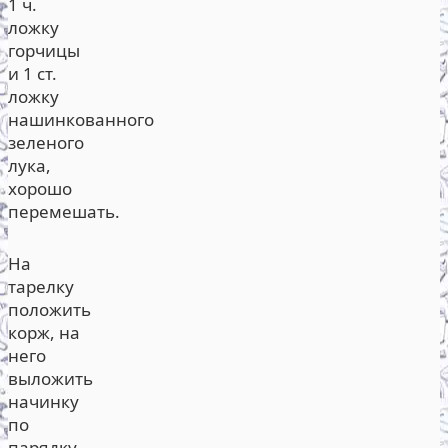
1 ч.
ложку
горчицы
и 1 ст.
ложку
нашинкованного
зеленого
лука,
хорошо
перемешать.
На
тарелку
положить
корж, на
него
выложить
начинку
по
парядку