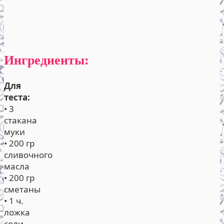
Ингредиенты:
Для
теста:
• 3
стакана
муки
• 200 гр
сливочного
масла
• 200 гр
сметаны
• 1 ч.
ложка
соли.