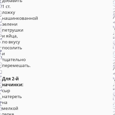
добавить
1 ст.
ложку
нашинкованной
зелени
петрушки
и яйца,
по вкусу
посолить
и
тщательно
перемешать.
Для 2-й
начинки:
сыр
натереть
на
мелкой
терке,