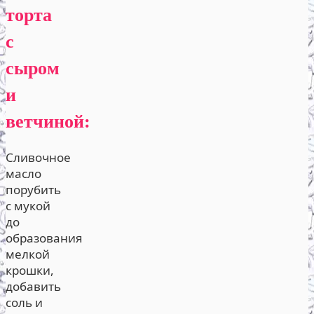
торта
с
сыром
и
ветчиной:
Сливочное
масло
порубить
с мукой
до
образования
мелкой
крошки,
добавить
соль и