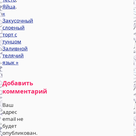
Яйца
.
«
Закусочный
слоеный
торт с
тунцом
Заливной
телячий
язык
»
Добавить
комментарий
Ваш
адрес
email не
будет
опубликован.