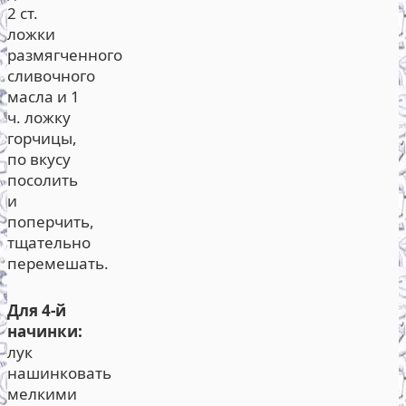
2 ст.
ложки
размягченного
сливочного
масла и 1
ч. ложку
горчицы,
по вкусу
посолить
и
поперчить,
тщательно
перемешать.
Для 4-й
начинки:
лук
нашинковать
мелкими