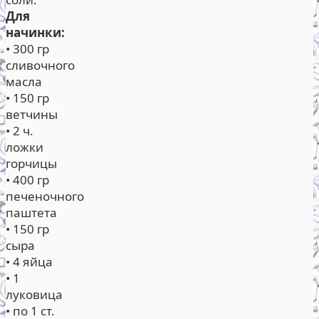
Для
начинки:
• 300 гр
сливочного
масла
• 150 гр
ветчины
• 2 ч.
ложки
горчицы
• 400 гр
печеночного
паштета
• 150 гр
сыра
• 4 яйца
• 1
луковица
• по 1 ст.