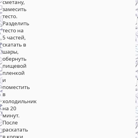
сметану,
замесить
тесто.
Разделить
тесто на
5 частей,
скатать в
шары,
обернуть
пищевой
пленкой
и
поместить
в
холодильник
на 20
минут.
После
раскатать
в коржи