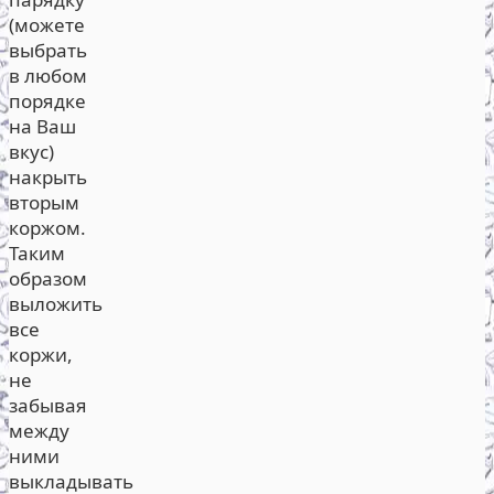
(можете
выбрать
в любом
порядке
на Ваш
вкус)
накрыть
вторым
коржом.
Таким
образом
выложить
все
коржи,
не
забывая
между
ними
выкладывать