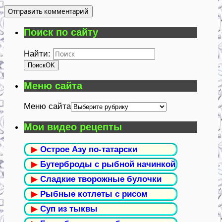
Поиск по сайту
Найти:
Поиск
OK
Меню сайта
Меню сайта
Мои видео рецепты
▶
Острое Азу по-татарски
▶
Бутерброды с рыбной начинкой
▶
Сладкие творожные булочки
▶
Рыбные котлеты с рисом
▶
Суп из тыквы