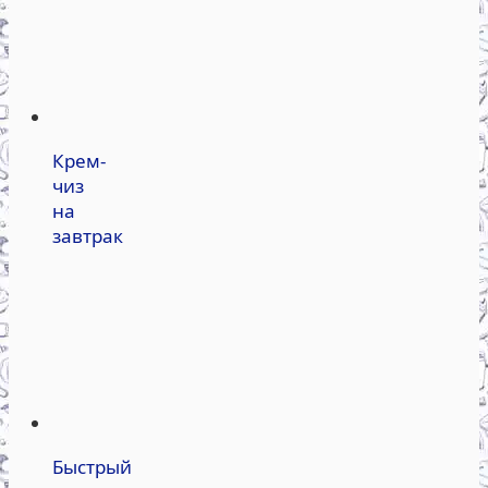
Крем-
чиз
на
завтрак
Быстрый