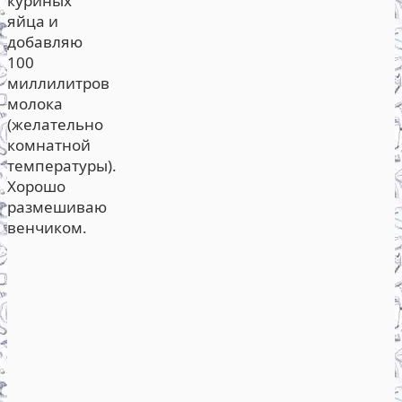
куриных
яйца и
добавляю
100
миллилитров
молока
(желательно
комнатной
температуры).
Хорошо
размешиваю
венчиком.