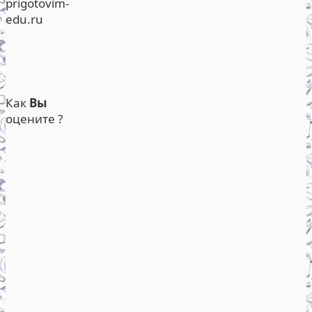
prigotovim-
edu.ru
Как
Вы
оцените ?