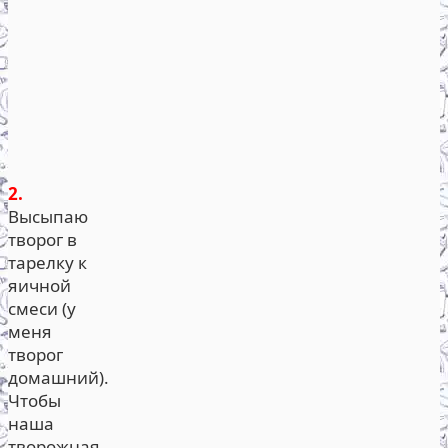
2.
Высыпаю
творог в
тарелку к
яичной
смеси (у
меня
творог
домашний).
Чтобы
наша
творожная