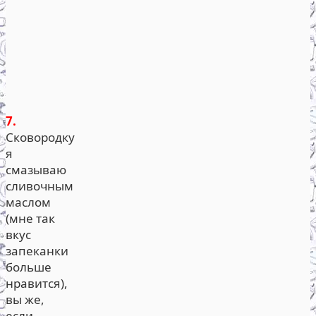
7.
Сковородку
я
смазываю
сливочным
маслом
(мне так
вкус
запеканки
больше
нравится),
вы же,
если