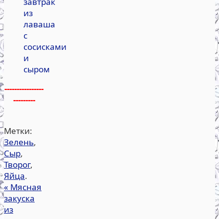
завтрак
из
лаваша
с
сосисками
и
сыром
----------------
---------
Метки:
Зелень
,
Сыр
,
Творог
,
Яйца
.
«
Мясная
закуска
из