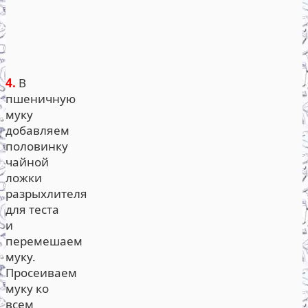
4.
В
пшеничную
муку
добавляем
половинку
чайной
ложки
разрыхлителя
для теста
и
перемешаем
муку.
Просеиваем
муку ко
всем