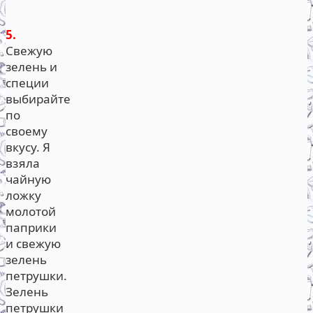
5.
Свежую
зелень и
специи
выбирайте
по
своему
вкусу. Я
взяла
чайную
ложку
молотой
паприки
и свежую
зелень
петрушки.
Зелень
петрушки