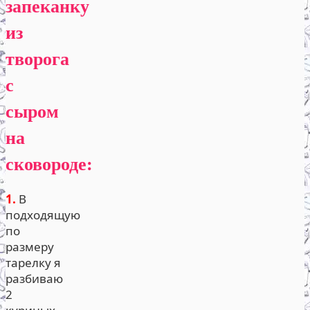
запеканку
из
творога
с
сыром
на
сковороде:
1.
В
подходящую
по
размеру
тарелку я
разбиваю
2