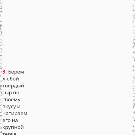
3.
Берем
любой
твердый
сыр по
своему
вкусу и
натираем
его на
крупной
терке.