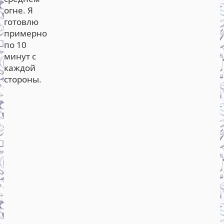
огне. Я
готовлю
примерно
по 10
минут с
каждой
стороны.