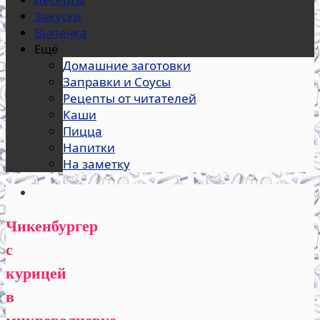
Закуски
Выпечка
Ещё
Домашние заготовки
Заправки и Соусы
Рецепты от читателей
Каши
Пицца
Напитки
На заметку
Чикенбургер
с
курицей
в
микроволновке