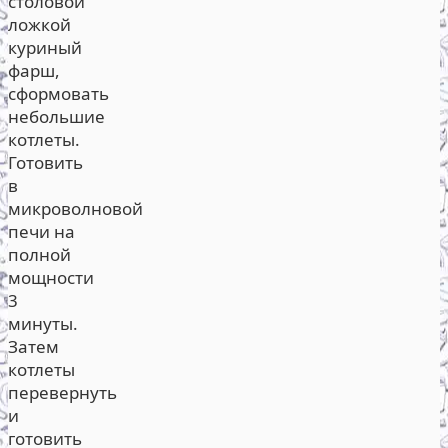
столовой
ложкой
куриный
фарш,
сформовать
небольшие
котлеты.
Готовить
в
микроволновой
печи на
полной
мощности
3
минуты.
Затем
котлеты
перевернуть
и
готовить