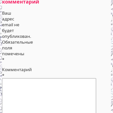
комментарий
Ваш
адрес
email не
будет
опубликован.
Обязательные
поля
помечены
*
Комментарий
*