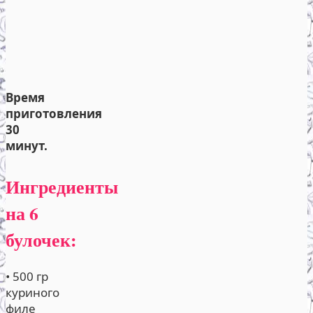
Время
приготовления
30
минут.
Ингредиенты
на 6
булочек:
• 500 гр
куриного
филе