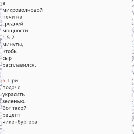
в
микроволновой
печи на
средней
мощности
1,5-2
минуты,
чтобы
сыр
расплавился.
6.
При
подаче
украсить
зеленью.
Вот такой
рецепт
чикенбургера
с