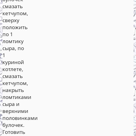
смазать
кетчупом,
сверху
положить
по 1
ломтику
сыра, по
1
куриной
котлете,
смазать
кетчупом,
накрыть
ломтиками
сыра и
верхними
половинками
булочек.
Готовить