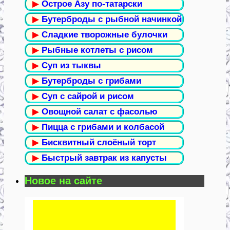
▶
Острое Азу по-татарски
▶
Бутерброды с рыбной начинкой
▶
Сладкие творожные булочки
▶
Рыбные котлеты с рисом
▶
Суп из тыквы
▶
Бутерброды с грибами
▶
Суп с сайрой и рисом
▶
Овощной салат с фасолью
▶
Пицца с грибами и колбасой
▶
Бисквитный слоёный торт
▶
Быстрый завтрак из капусты
Новое на сайте