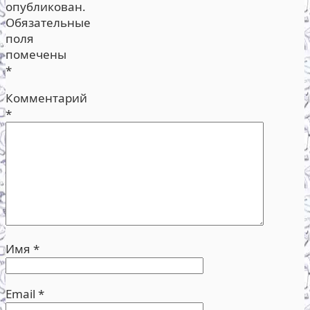
опубликован.
Обязательные
поля
помечены
*
Комментарий
*
Имя
*
Email
*