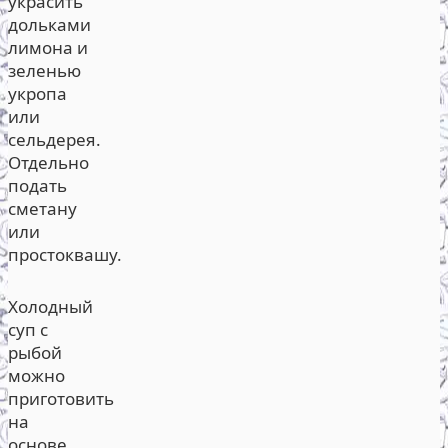
украсить
дольками
лимона и
зеленью
укропа
или
сельдерея.
Отдельно
подать
сметану
или
простоквашу.
Холодный
суп с
рыбой
можно
приготовить
на
основе