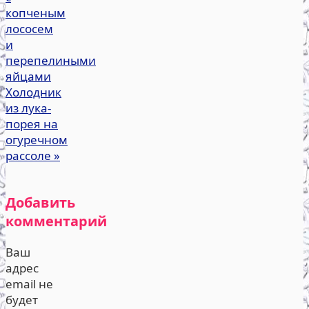
копченым
лососем
и
перепелиными
яйцами
Холодник
из лука-
порея на
огуречном
рассоле
»
Добавить
комментарий
Ваш
адрес
email не
будет