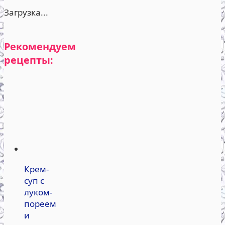
Загрузка...
Рекомендуем
рецепты:
Крем-
суп с
луком-
пореем
и