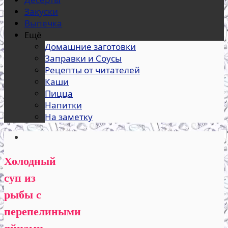
Закуски
Выпечка
Ещё
Домашние заготовки
Заправки и Соусы
Рецепты от читателей
Каши
Пицца
Напитки
На заметку
Холодный
суп из
рыбы с
перепелиными
яйцами