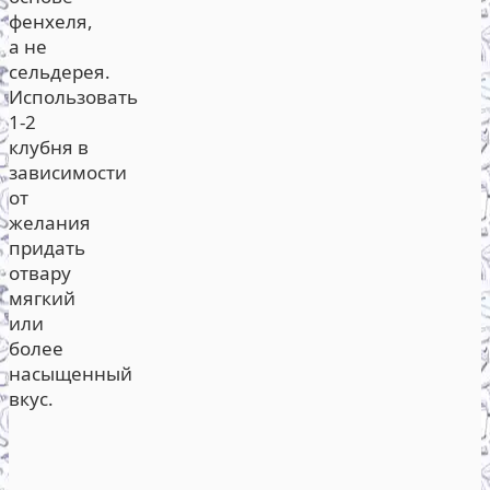
фенхеля,
а не
сельдерея.
Использовать
1-2
клубня в
зависимости
от
желания
придать
отвару
мягкий
или
более
насыщенный
вкус.