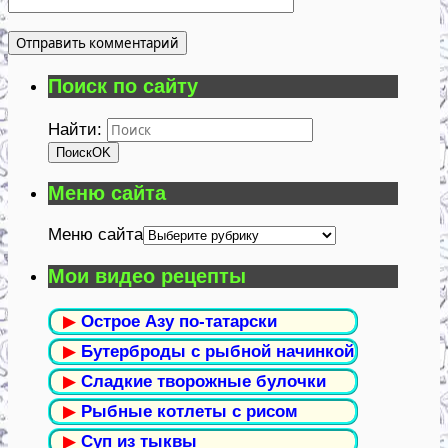
Поиск по сайту
Найти:
Поиск
OK
Меню сайта
Меню сайта
Мои видео рецепты
▶
Острое Азу по-татарски
▶
Бутерброды с рыбной начинкой
▶
Сладкие творожные булочки
▶
Рыбные котлеты с рисом
▶
Суп из тыквы