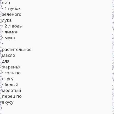
яиц
• 1 пучок
зеленого
лука
• 2 л воды
• лимон
• мука
•
растительное
масло
для
жаренья
• соль по
вкусу
• белый
молотый
перец по
вкусу