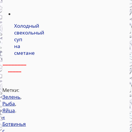
Холодный
свекольный
суп
на
сметане
----------------
---------
Метки:
Зелень
,
Рыба
,
Яйца
.
«
Ботвинья
с