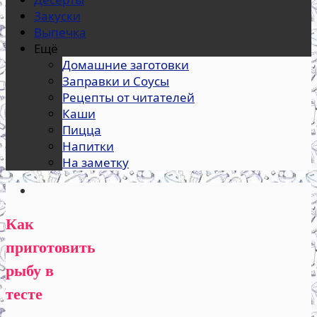
Закуски
Выпечка
Ещё
Домашние заготовки
Заправки и Соусы
Рецепты от читателей
Каши
Пицца
Напитки
На заметку
Как
приготовить
рыбу в
тесте