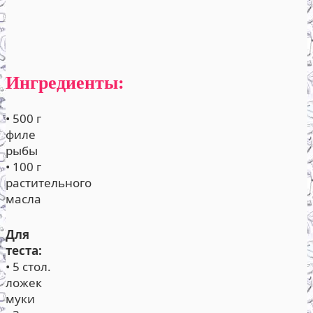
Ингредиенты:
• 500 г
филе
рыбы
• 100 г
растительного
масла
Для
теста:
• 5 стол.
ложек
муки