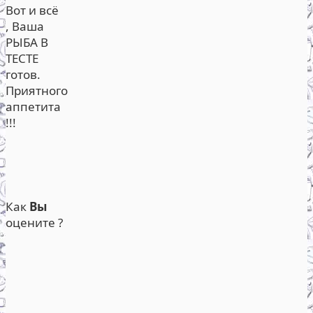
Вот и всё
, Ваша
РЫБА В
ТЕСТЕ
готов.
Приятного
аппетита
!!!
Как
Вы
оцените ?