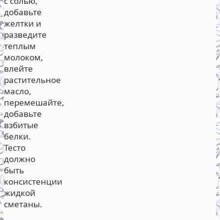
с солью,
добавьте
желтки и
разведите
теплым
молоком,
влейте
растительное
масло,
перемешайте,
добавьте
взбитые
белки.
Тесто
должно
быть
консистенции
жидкой
сметаны.