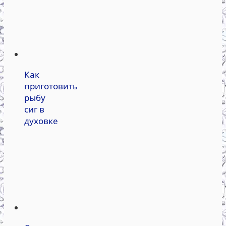
Как
приготовить
рыбу
сиг в
духовке