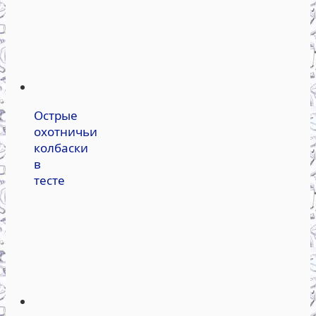
Острые
охотничьи
колбаски
в
тесте