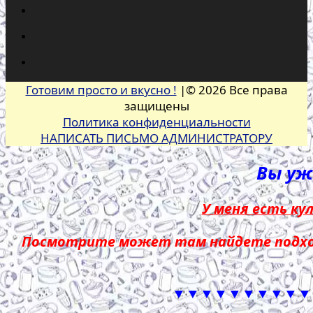
Готовим просто и вкусно !
|© 2026 Все права
защищены
Политика конфиденциальности
НАПИСАТЬ ПИСЬМО АДМИНИСТРАТОРУ
Вы уже
У меня есть ку
Посмотрите может там найдете подход
▼▼▼▼▼▼▼▼▼▼