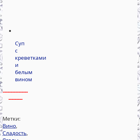
Суп
с
креветками
и
белым
вином
----------------
---------
Метки:
Вино
,
Сладость
,