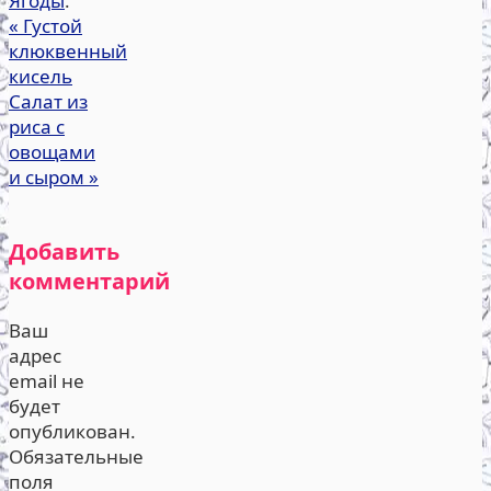
Ягоды
.
«
Густой
клюквенный
кисель
Салат из
риса с
овощами
и сыром
»
Добавить
комментарий
Ваш
адрес
email не
будет
опубликован.
Обязательные
поля