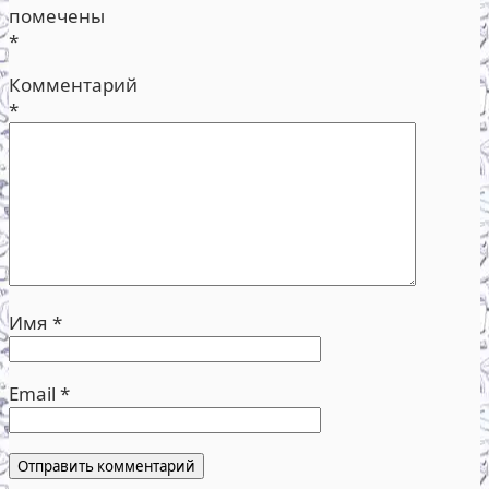
помечены
*
Комментарий
*
Имя
*
Email
*