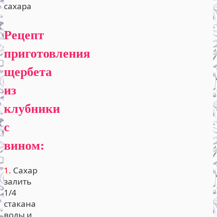
сахара
Рецепт
приготовления
щербета
из
клубники
с
вином:
1.
Сахар
залить
1/4
стакана
воды и