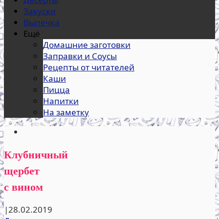
Закуски
Выпечка
Ещё
Домашние заготовки
Заправки и Соусы
Рецепты от читателей
Каши
Пицца
Напитки
На заметку
Клубничный
щербет
с вином
|
28.02.2019