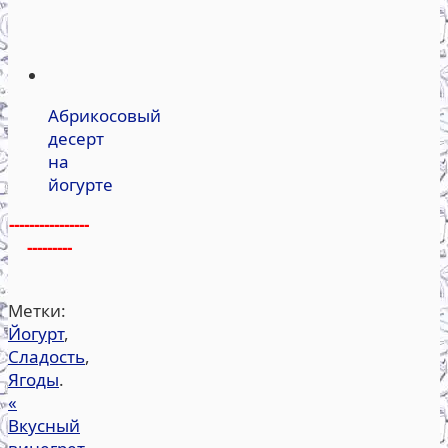
Абрикосовый
десерт
на
йогурте
----------------
---------
Метки:
Йогурт
,
Сладость
,
Ягоды
.
«
Вкусный