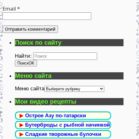
Email
*
Поиск по сайту
Найти:
Поиск
OK
Меню сайта
Меню сайта
Мои видео рецепты
▶
Острое Азу по-татарски
▶
Бутерброды с рыбной начинкой
▶
Сладкие творожные булочки