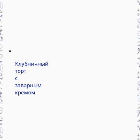
Клубничный
торт
с
заварным
кремом