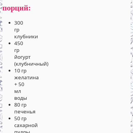
порций:
300
гр
клубники
450
гр
йогурт
(клубничный)
10 гр
желатина
+ 50
мл
воды
80 гр
печенья
50 гр
сахарной
пудры