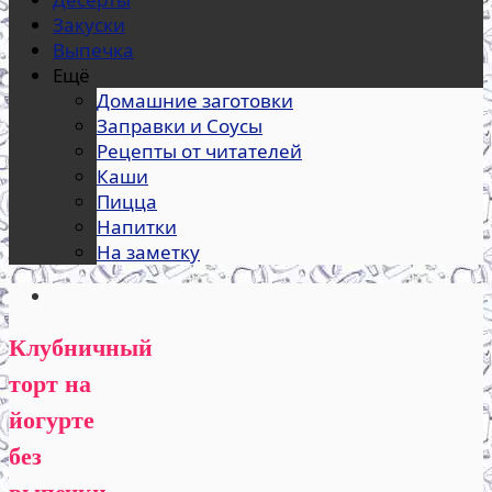
Закуски
Выпечка
Ещё
Домашние заготовки
Заправки и Соусы
Рецепты от читателей
Каши
Пицца
Напитки
На заметку
Клубничный
торт на
йогурте
без
выпечки.