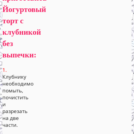
Йогуртовый
торт с
клубникой
без
выпечки:
1.
Клубнику
необходимо
помыть,
почистить
и
разрезать
на две
части.