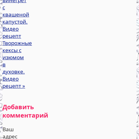
винегрет
с
квашеной
капустой.
Видео
рецепт
Творожные
кексы с
изюмом
в
духовке.
Видео
рецепт
»
Добавить
комментарий
Ваш
адрес