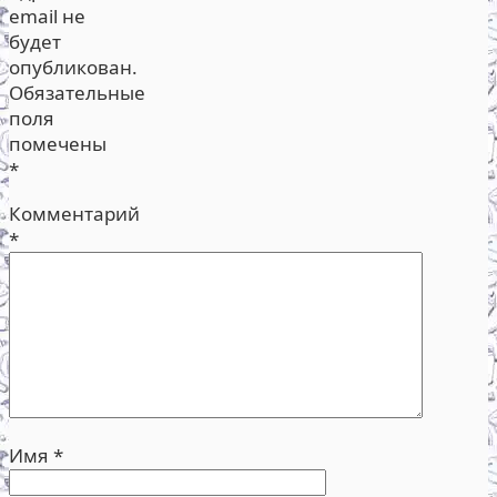
email не
будет
опубликован.
Обязательные
поля
помечены
*
Комментарий
*
Имя
*