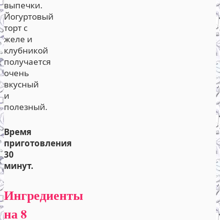
выпечки.
Йогуртовый
торт с
желе и
клубникой
получается
очень
вкусный
и
полезный.
Время
приготовления
30
минут.
Ингредиенты
на 8