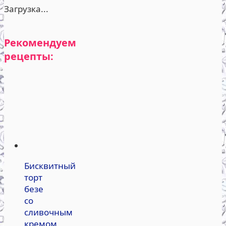
Загрузка...
Рекомендуем
рецепты:
Бисквитный
торт
безе
со
сливочным
кремом