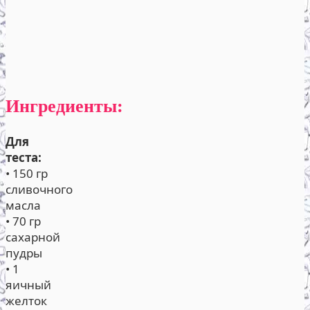
Ингредиенты:
Для
теста:
• 150 гр
сливочного
масла
• 70 гр
сахарной
пудры
• 1
яичный
желток