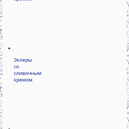
Эклеры
со
сливочным
кремом