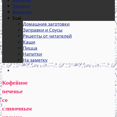
Закуски
Выпечка
Ещё
Домашние заготовки
Заправки и Соусы
Рецепты от читателей
Каши
Пицца
Напитки
На заметку
Кофейное
печенье
со
сливочным
кремом