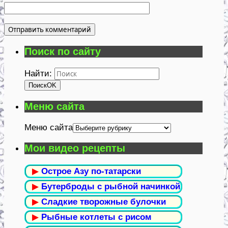
Поиск по сайту
Найти:
Поиск
OK
Меню сайта
Меню сайта
Мои видео рецепты
▶
Острое Азу по-татарски
▶
Бутерброды с рыбной начинкой
▶
Сладкие творожные булочки
▶
Рыбные котлеты с рисом