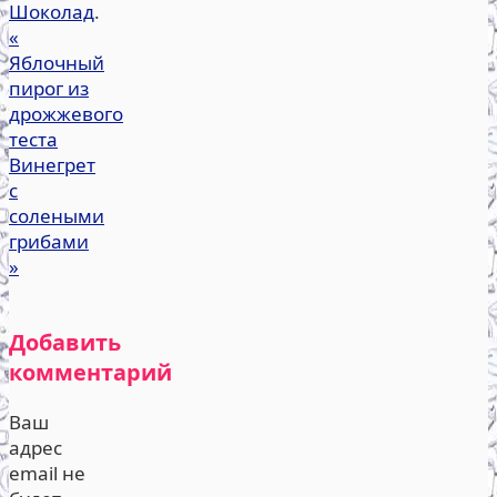
Шоколад
.
«
Яблочный
пирог из
дрожжевого
теста
Винегрет
с
солеными
грибами
»
Добавить
комментарий
Ваш
адрес
email не