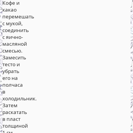
Кофе и
какао
перемешать
с мукой,
соединить
с яично-
масляной
смесью.
Замесить
тесто и
убрать
его на
полчаса
в
холодильник.
Затем
раскатать
в пласт
толщиной
1 см,