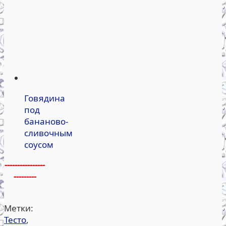
Говядина
под
бананово-
сливочным
соусом
----------------
---------
Метки:
Тесто
,