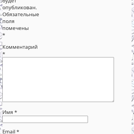
будет
опубликован.
Обязательные
поля
помечены
*
Комментарий
*
Имя
*
Email
*