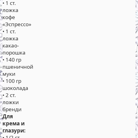
• 1 ст.
ложка
кофе
«Эспрессо»
• 1 ст.
ложка
какао-
порошка
• 140 гр
пшеничной
муки
• 100 гр
шоколада
• 2 ст.
ложки
бренди
Для
крема и
глазури:
• 1/2 ст.