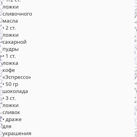
ложки
сливочного
масла
• 2 ст.
ложки
сахарной
пудры
• 1 ст.
ложка
кофе
«Эспрессо»
• 50 гр
шоколада
• 3 ст.
ложки
сливок
• драже
для
украшения