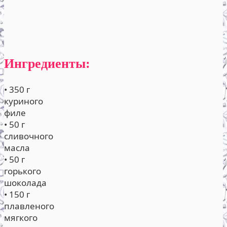
Ингредиенты:
• 350 г
куриного
филе
• 50 г
сливочного
масла
• 50 г
горького
шоколада
• 150 г
плавленого
мягкого