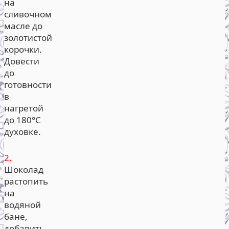
на
сливочном
масле до
золотистой
корочки.
Довести
до
готовности
в
нагретой
до 180°С
духовке.
2.
Шоколад
растопить
на
водяной
бане,
добавить