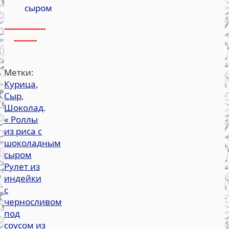
сыром
----------------
---------
Метки:
Курица
,
Сыр
,
Шоколад
.
«
Роллы
из риса с
шоколадным
сыром
Рулет из
индейки
с
черносливом
под
соусом из