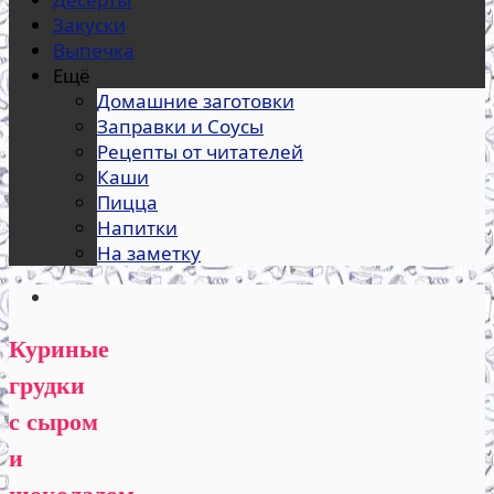
Закуски
Выпечка
Ещё
Домашние заготовки
Заправки и Соусы
Рецепты от читателей
Каши
Пицца
Напитки
На заметку
Куриные
грудки
с сыром
и
шоколадом