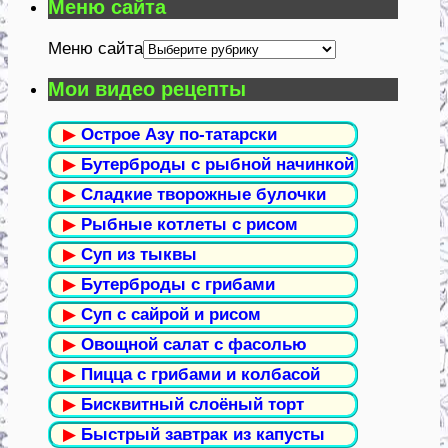
Меню сайта
Меню сайта
Мои видео рецепты
▶
Острое Азу по-татарски
▶
Бутерброды с рыбной начинкой
▶
Сладкие творожные булочки
▶
Рыбные котлеты с рисом
▶
Суп из тыквы
▶
Бутерброды с грибами
▶
Суп с сайрой и рисом
▶
Овощной салат с фасолью
▶
Пицца с грибами и колбасой
▶
Бисквитный слоёный торт
▶
Быстрый завтрак из капусты